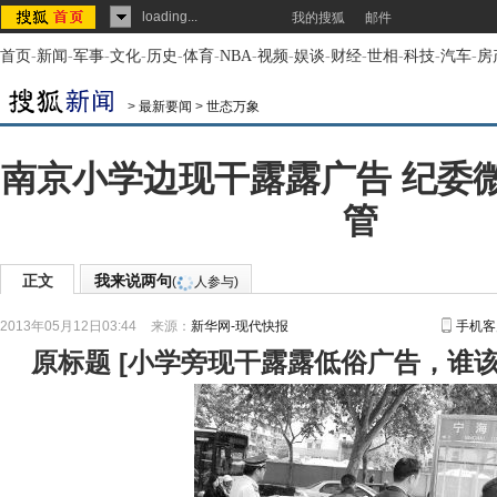
loading...
我的搜狐
邮件
首页
-
新闻
-
军事
-
文化
-
历史
-
体育
-
NBA
-
视频
-
娱谈
-
财经
-
世相
-
科技
-
汽车
-
房
>
最新要闻
>
世态万象
南京小学边现干露露广告 纪委
管
正文
我来说两句
(
人参与)
2013年05月12日03:44
来源：
新华网-现代快报
手机客
原标题
[
小学旁现干露露低俗广告，谁