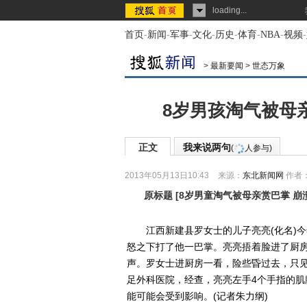
loading...
首页
-
新闻
-
军事
-
文化
-
历史
-
体育
-
NBA
-
视频
-
>
最新要闻
>
世态万象
8岁男孩淘气被母
正文
我来说两句
(
人参与)
2013年05月13日10:43
来源：
东北新闻网
作者
原标题
[
8岁男童淘气被母亲赏巴掌 崩
江西新建县罗女士的儿子亮亮(化名)今年
怒之下打了他一巴掌。亮亮捂着脸进了厨
声。罗女士进厨房一看，险些昏过去，只
足外科医院，经查，亮亮左手4个手指的
能可能会受到影响。(记者朱力纲)