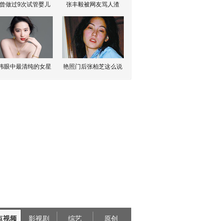
曾做过9次试管婴儿
张丰毅被网友骂人渣
伟眼中最清纯的女星
艳照门后张柏芝这么说
点视频
影视剧
综艺
原创