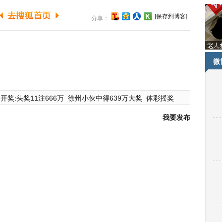
[保存到博客]
分享：
微
开奖:头奖11注666万
徐州小伙中得639万大奖
体彩摇奖
我要发布