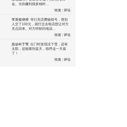
会。当你赚到很多钱时…
转发
|
评论
李英俊律师
哥们充话费输错号，替别
人交了100元，就打过去电话想让对方
充点回来。对方特郁闷地说…
转发
|
评论
急诊科于莺
出门时发现没下雪，还有
太阳，还能看到蓝天，惊呼这一天值
了！
转发
|
评论