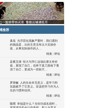
博推荐
袁岳
当浮层化现象严重时，我们遇到
的挑战是，出的主意没有太大实操价
值，从事实际操作的人…
转发
|
评论
足夜王涛
恒大与拜仁这场比赛太有价
值，展现了自己，也终于真刀真枪下看
清了自己，更成为一把标尺…
转发
|
评论
罗崇敏
人的生命本无意义，是学习和
实践赋予了它意义。应该把学习作为人
生的习惯和信仰。
转发
|
评论
陆琪
幸福是什么？当你功成名就时，
发现成功不会让你幸福，和人分享才