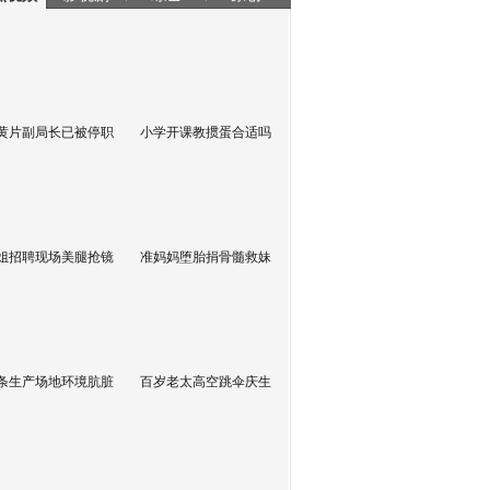
黄片副局长已被停职
小学开课教掼蛋合适吗
姐招聘现场美腿抢镜
准妈妈堕胎捐骨髓救妹
条生产场地环境肮脏
百岁老太高空跳伞庆生