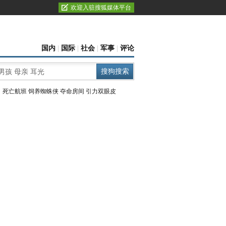
欢迎入驻搜狐媒体平台
国内
|
国际
|
社会
|
军事
|
评论
：
死亡航班
饲养蜘蛛侠
夺命房间
引力双眼皮