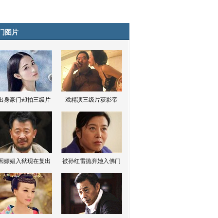
门图片
出身豪门却拍三级片
戏精演三级片获影帝
因嫖娼入狱现在复出
被孙红雷抛弃她入佛门