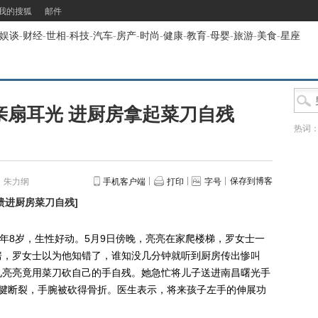
我的搜狐
邮件
娱谈
-
财经
-
世相
-
科技
-
汽车
-
房产
-
时尚
-
健康
-
教育
-
母婴
-
旅游
-
美食
-
星座
亲扇耳光 进厨房拿起菜刀自残
热词
保存到博客
：朱力纲
手机客户端
打印
字号
溃进厨房菜刀自残
]
8岁，生性好动。5月9日傍晚，亮亮在家爬楼梯，罗女士一
房，罗女士以为他知错了，谁知没几分钟就听到厨房传出惨叫
见亮亮竟用菜刀砍自己的手自残。她急忙将儿子送进南昌曙光手
肌腱断裂，手腕被砍得骨折。医生表示，将来孩子左手的伸展功