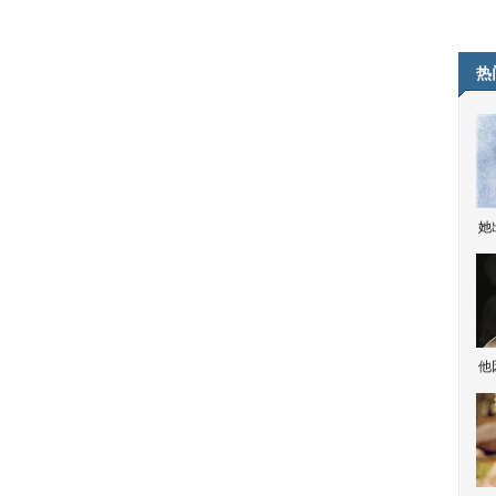
热
她
他