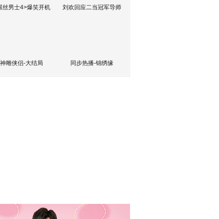
屌丝男士4>爆笑开机
刘欢回应二当冠军导师
神雕侠侣-大结局
同步热播-锦绣缘