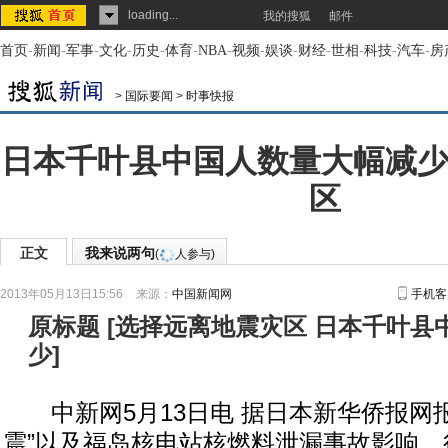
loading...
我的搜狐
邮件
首页
-
新闻
-
军事
-
文化
-
历史
-
体育
-
NBA
-
视频
-
娱谈
-
财经
-
世相
-
科技
-
汽车
-
房
>
国际要闻
>
时事快报
日本千叶县中国人数量大幅减少
区
正文
我来说两句
(
人参与)
2013年05月13日15:56
来源：
中国新闻网
手机客
原标题
[
选择远离地震灾区 日本千叶县
少
]
中新网5月13日电 据日本新华侨报网报道
震”以及福岛核电站核燃料泄漏事故影响，