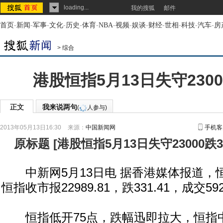
loading...
我的搜狐
邮件
首页
-
新闻
-
军事
-
文化
-
历史
-
体育
-
NBA
-
视频
-
娱谈
-
财经
-
世相
-
科技
-
汽车
-
房
>
综合
港股恒指5月13日失守2300
正文
我来说两句
(
人参与)
2013年05月13日16:30
来源：
中国新闻网
手机客
原标题
[
港股恒指5月13日失守23000跌3
中新网5月13日电 据香港媒体报道，
恒指收市报22989.81，跌331.41，成交5
恒指低开75点，跌幅迅即拉大，恒指中午