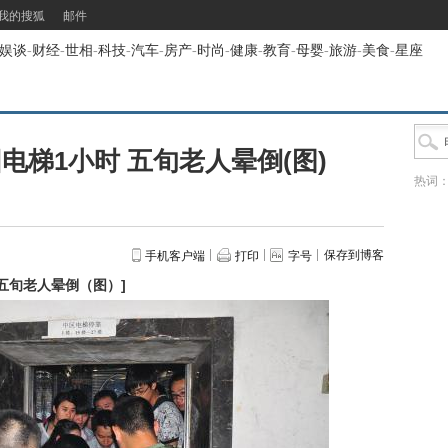
我的搜狐
邮件
娱谈
-
财经
-
世相
-
科技
-
汽车
-
房产
-
时尚
-
健康
-
教育
-
母婴
-
旅游
-
美食
-
星座
电梯1小时 五旬老人晕倒(图)
热词
保存到博客
手机客户端
打印
字号
 五旬老人晕倒（图）
]