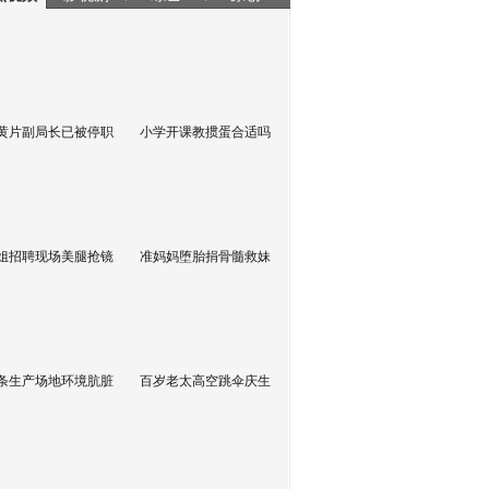
黄片副局长已被停职
小学开课教掼蛋合适吗
姐招聘现场美腿抢镜
准妈妈堕胎捐骨髓救妹
条生产场地环境肮脏
百岁老太高空跳伞庆生