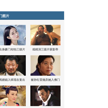
门图片
出身豪门却拍三级片
戏精演三级片获影帝
因嫖娼入狱现在复出
被孙红雷抛弃她入佛门