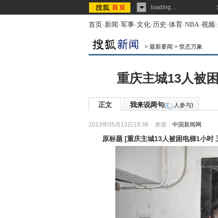
loading...
首页
-
新闻
-
军事
-
文化
-
历史
-
体育
-
NBA
-
视频
-
>
最新要闻
>
世态万象
重庆主城13人被困
正文
我来说两句
(
人参与)
2013年05月13日19:38
来源：
中国新闻网
原标题
[
重庆主城13人被困电梯1小时