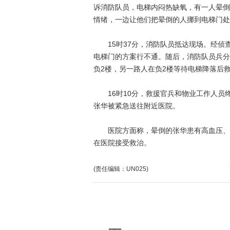
诉消防队员，电梯内闷热缺氧，有一人晕倒
情绪，一边让他们把晕倒的人挪到电梯门处
15时37分，消防队员抵达现场。经侦查
电梯门的方案行不通。随后，消防队员兵分
负2楼，另一路人在负2楼等待电梯降落后
16时10分，救援官兵和物业工作人员终
张华被紧急送往附近医院。
医院方面称，晕倒的张华患有高血压、哮
在医院接受救治。
(责任编辑：UN025)