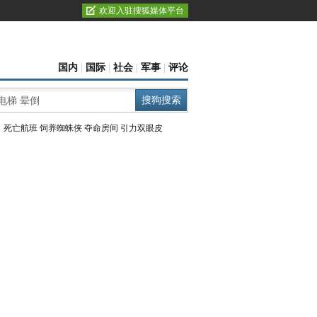
欢迎入驻搜狐媒体平台
国内
|
国际
|
社会
|
军事
|
评论
：
死亡航班
饲养蜘蛛侠
夺命房间
引力双眼皮