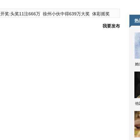
开奖:头奖11注666万
徐州小伙中得639万大奖
体彩摇奖
热
我要发布
她
他