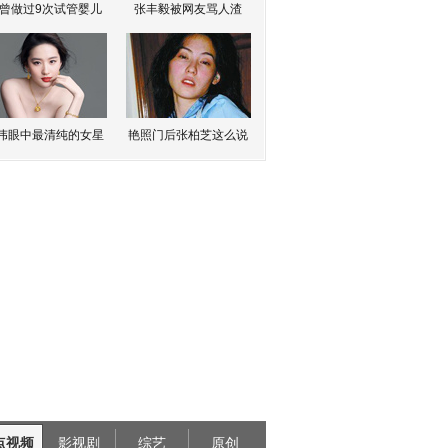
曾做过9次试管婴儿
张丰毅被网友骂人渣
伟眼中最清纯的女星
艳照门后张柏芝这么说
点视频
影视剧
综艺
原创