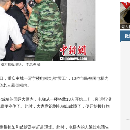
微
为救援现场。 李忠鸿 摄
3日，重庆主城一写字楼电梯突然“罢工”，13位市民被困电梯内
张华老人晕倒梯内。
城精英国际大厦内，电梯从一楼搭载13人开始上升，刚运行没
后便停住了。此时，大家意识到电梯出故障了，便开始拨打物
携带担架和破拆器材赶赴现场。此时，电梯内的人通过电话告