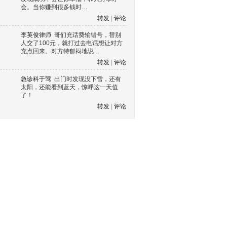
会。当你赚到很多钱时…
转发
|
评论
李英俊律师
哥们充话费输错号，替别
人交了100元，就打过去电话想让对方
充点回来。对方特郁闷地说…
转发
|
评论
急诊科于莺
出门时发现没下雪，还有
太阳，还能看到蓝天，惊呼这一天值
了！
转发
|
评论