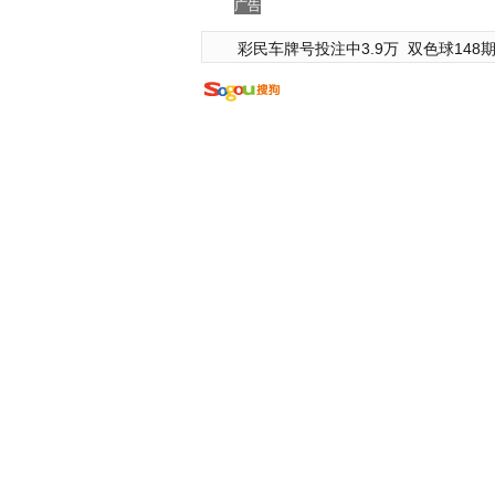
广告
彩民车牌号投注中3.9万
双色球148期