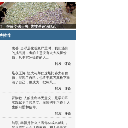
博推荐
袁岳
当浮层化现象严重时，我们遇到
的挑战是，出的主意没有太大实操价
值，从事实际操作的人…
转发
|
评论
足夜王涛
恒大与拜仁这场比赛太有价
值，展现了自己，也终于真刀真枪下看
清了自己，更成为一把标尺…
转发
|
评论
罗崇敏
人的生命本无意义，是学习和
实践赋予了它意义。应该把学习作为人
生的习惯和信仰。
转发
|
评论
陆琪
幸福是什么？当你功成名就时，
发现成功不会让你幸福，和人分享才