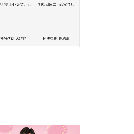
屌丝男士4>爆笑开机
刘欢回应二当冠军导师
神雕侠侣-大结局
同步热播-锦绣缘