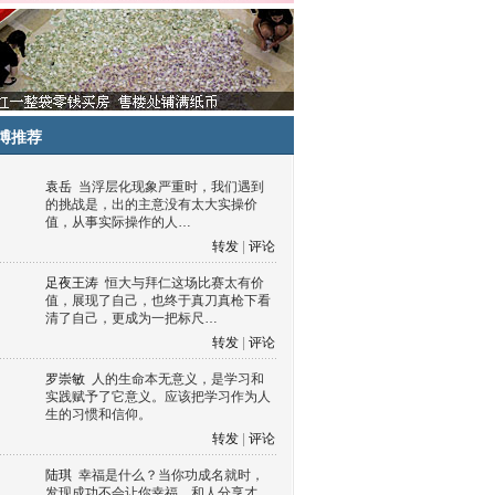
博推荐
袁岳
当浮层化现象严重时，我们遇到
的挑战是，出的主意没有太大实操价
值，从事实际操作的人…
转发
|
评论
足夜王涛
恒大与拜仁这场比赛太有价
值，展现了自己，也终于真刀真枪下看
清了自己，更成为一把标尺…
转发
|
评论
罗崇敏
人的生命本无意义，是学习和
实践赋予了它意义。应该把学习作为人
生的习惯和信仰。
转发
|
评论
陆琪
幸福是什么？当你功成名就时，
发现成功不会让你幸福，和人分享才