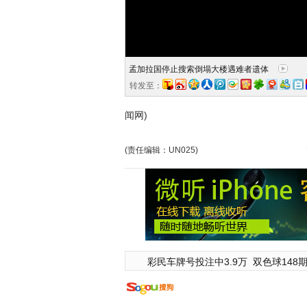
孟加拉国停止搜索倒塌大楼遇难者遗体
转发至：
闻网)
(责任编辑：UN025)
彩民车牌号投注中3.9万
双色球148期