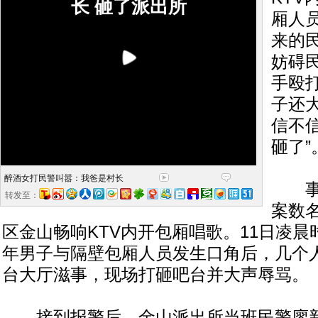
长 砸了派出所
厢人
来的
妨碍
手殴
子还
信不
砸了”
醉酒女打民警叫嚣：我爸是村长
事发
转发至：
案数
区金山畅响KTV内开包厢唱歌。11日凌
年男子与隔壁包厢人员发生口角后，几个人
台大厅滋事，现场打砸吧台并大声辱骂。
接到报警后，金山派出所当班民警廖新