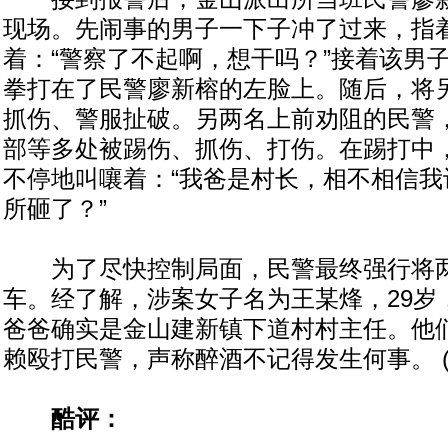
现场。先闹事的男子一下子冲了过来，指
着：“警察了不起啊，想干吗？”接着该男
拳打在了民警廖新榕的左脸上。随后，将
抓伤、警服扯破。另两名上前劝阻的民警
部等多处被踢伤、抓伤、打伤。在踢打中
不停地叫嚷着：“我爸是村长，相不相信我
所砸了？”
为了尽快控制局面，民警最终强行将两
车。经了解，涉案女子名为王某烽，29岁
爸爸确实是金山建新镇下道村村主任。他
赖殴打民警，声称醉酒不记得发生何事。 (
酷评：