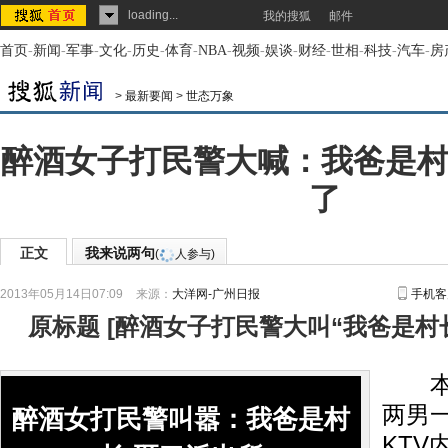
loading...
我的搜狐
邮件
首页
-
新闻
-
军事
-
文化
-
历史
-
体育
-
NBA
-
视频
-
娱谈
-
财经
-
世相
-
科技
-
汽车
-
房
>
最新要闻
>
世态万象
醉酒女子打民警大喊：我爸是村
了
正文
我来说两句
(
人参与)
2013年05月14日07:09
来源：
大洋网-广州日报
手机客
原标题
[
醉酒女子打民警大叫“我爸是村
本报
两男
醉酒女打民警叫嚣：我爸是村
KTV