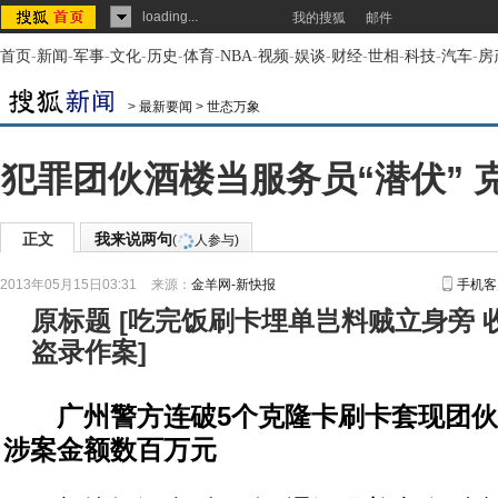
loading...
我的搜狐
邮件
首页
-
新闻
-
军事
-
文化
-
历史
-
体育
-
NBA
-
视频
-
娱谈
-
财经
-
世相
-
科技
-
汽车
-
房
>
最新要闻
>
世态万象
犯罪团伙酒楼当服务员“潜伏” 
正文
我来说两句
(
人参与)
2013年05月15日03:31
来源：
金羊网-新快报
手机客
原标题
[
吃完饭刷卡埋单岂料贼立身旁 
盗录作案
]
广州警方连破5个克隆卡刷卡套现团伙，
涉案金额数百万元