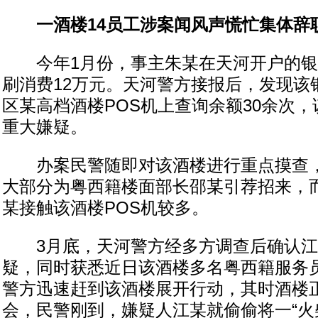
一酒楼14员工涉案闻风声慌忙集体辞
今年1月份，事主朱某在天河开户的银
刷消费12万元。天河警方接报后，发现该
区某高档酒楼POS机上查询余额30余次
重大嫌疑。
办案民警随即对该酒楼进行重点摸查，
大部分为粤西籍楼面部长邵某引荐招来，
某接触该酒楼POS机较多。
3月底，天河警方经多方调查后确认江
疑，同时获悉近日该酒楼多名粤西籍服务
警方迅速赶到该酒楼展开行动，其时酒楼
会，民警刚到，嫌疑人江某就偷偷将一“火