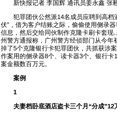
新快报记者 李国辉 通讯员姜永鑫 张
犯罪团伙公然派14名成员应聘到高档酒
伏”，借为客户结账之际，偷偷使用侧录器
信息，然后交给同伙制作克隆卡刷卡套现
州警方通报称，广州警方经侦部门从今年
掉了5个克隆银行卡犯罪团伙，共抓获涉案
作案用的侧录器8个、读卡器3个、银行卡1
案金额数百万元。
案例
1
夫妻档卧底酒店盗卡三个月“分成”12