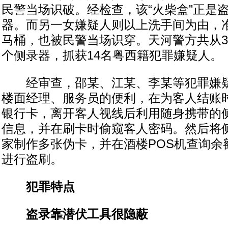
民警当场识破。经检查，该“火柴盒”正是
器。而另一女嫌疑人则以上洗手间为由，
马桶，也被民警当场识穿。天河警方共从3
个侧录器，抓获14名粤西籍犯罪嫌疑人。
经审查，邵某、江某、李某等犯罪嫌疑
楼面经理、服务员的便利，在为客人结账
银行卡，离开客人视线后利用随身携带的
信息，并在刷卡时偷窥客人密码。然后将
家制作多张伪卡，并在酒楼POS机查询余
进行盗刷。
犯罪特点
盗录靠潜伏工具很隐蔽