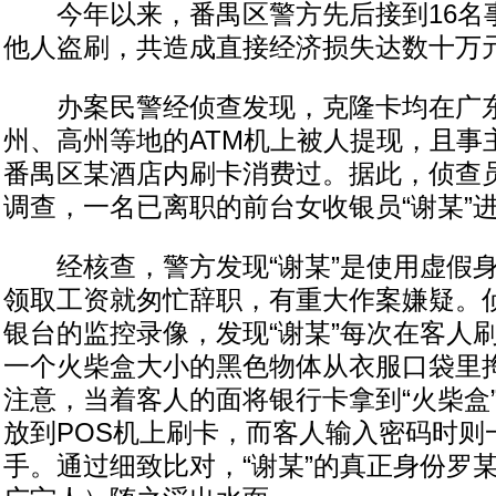
今年以来，番禺区警方先后接到16名
他人盗刷，共造成直接经济损失达数十万
办案民警经侦查发现，克隆卡均在广东
州、高州等地的ATM机上被人提现，且事
番禺区某酒店内刷卡消费过。据此，侦查
调查，一名已离职的前台女收银员“谢某”
经核查，警方发现“谢某”是使用虚假身
领取工资就匆忙辞职，有重大作案嫌疑。
银台的监控录像，发现“谢某”每次在客人
一个火柴盒大小的黑色物体从衣服口袋里
注意，当着客人的面将银行卡拿到“火柴盒
放到POS机上刷卡，而客人输入密码时则
手。通过细致比对，“谢某”的真正身份罗某