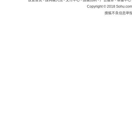
设置首页
-
搜狗输入法
-
支付中心
-
搜狐招聘
-
广告服务
-
客服中心
Copyright
©
2018 Sohu.com 
搜狐不良信息举