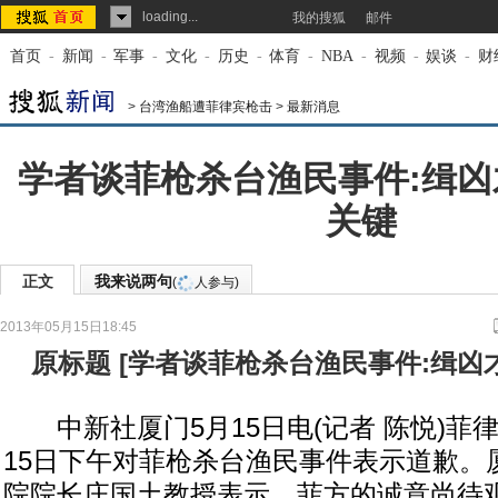
loading...
我的搜狐
邮件
首页
-
新闻
-
军事
-
文化
-
历史
-
体育
-
NBA
-
视频
-
娱谈
-
财
>
台湾渔船遭菲律宾枪击
>
最新消息
学者谈菲枪杀台渔民事件:缉
关键
正文
我来说两句
(
人参与)
2013年05月15日18:45
来源：
中国新闻网
原标题
[
学者谈菲枪杀台渔民事件:缉凶
中新社厦门5月15日电(记者 陈悦)菲
15日下午对菲枪杀台渔民事件表示道歉。
院院长庄国土教授表示，菲方的诚意尚待