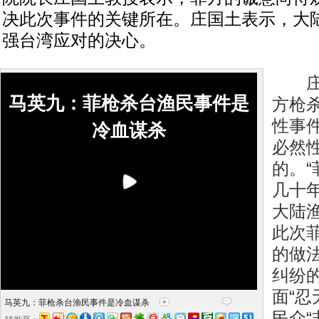
决此次事件的关键所在。庄国土表示，大
强台湾应对的决心。
庄国
马英九：菲枪杀台渔民事件是
方枪
性事
冷血谋杀
必然
的。
几十
大陆
此次
的做
纠纷
面“忍
马英九：菲枪杀台渔民事件是冷血谋杀
民众“