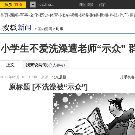
loading...
我的搜狐
邮件
首页
-
新闻
-
军事
-
文化
-
历史
-
体育
-
NBA
-
视频
-
娱谈
-
财经
-
世相
-
科技
-
汽车
-
房
>
国内要闻
>
时事
小学生不爱洗澡遭老师“示众” 
正文
我来说两句
(
人参与)
2013年05月16日01:38
来源：
北京晨报
手机客
原标题
[
不洗澡被“示众”
]