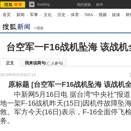
loading...
我的搜狐
邮件
首页
-
新闻
-
军事
-
文化
-
历史
-
体育
-
NBA
-
视频
-
娱谈
-
财
>
综合
台空军一F16战机坠海 该战
正文
我来说两句
(
人参与)
2013年05月16日17:15
来源：
新华网
原标题
[
台空军一F16战机坠海 该战机
中新网5月16日电 据台湾“中央社”报
地一架F-16战机昨天(15日)因机件故障
救。军方今天(16日)表示，F-16全面停
务。