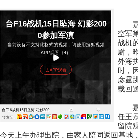
台F16战机15日坠海 幻影200
嘉义
空军第
0参加军演
战机
当前设备不支持此格式的视频，请使用搜狐视频
尉，
APP观看（4）
外海
时，
去APP观看
彦霆
载回
嘉义
台F16战机15日坠海 幻影200
任王
转发至：
留院
今天上午办理出院，由家人陪同返回基地