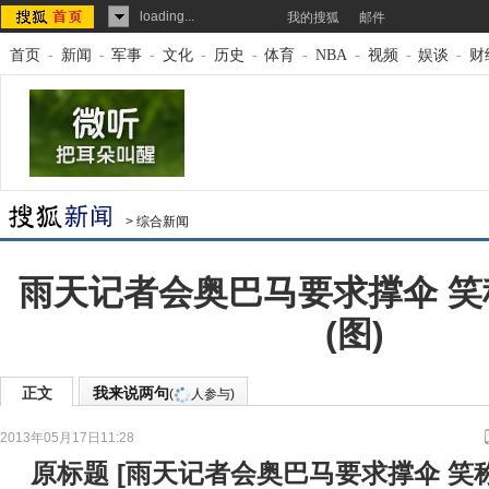
loading...
我的搜狐
邮件
首页
-
新闻
-
军事
-
文化
-
历史
-
体育
-
NBA
-
视频
-
娱谈
-
财
>
综合新闻
雨天记者会奥巴马要求撑伞 
(图)
正文
我来说两句
(
人参与)
2013年05月17日11:28
来源：
环球网
原标题
[
雨天记者会奥巴马要求撑伞 笑称