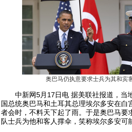
奥巴马仍执意要求士兵为其和宾
中新网5月17日电 据美联社报道，当地
国总统奥巴马和土耳其总理埃尔多安在白
者会时，不料天下起了雨。于是奥巴马要
队士兵为他和客人撑伞，笑称埃尔多安可