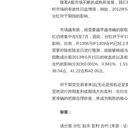
随着A股市场不断的成熟和发展，我们看
时市场的有效性日益增强，例如，2012年
分红对于期指的影响。
市场越有效，就需要越早越准确的获取一切
红仍将集中在5至7月，因此，分红对于IF130
影响。目前，IF1306与IF1309合约
需要对除权除息日进行预测，就能够根据当
指数成分股2013年5月15日的收盘价以
合约的影响分别为0.001%、0.841%、1.51
38.04点、41.22点和42.05点。
对于期货交易者来说(无论是投机还是套
贸然进行跨期套利或期现方向套利；在衍生
更准确的把握合理价值，将成为制胜的核心。
标签：
成分股 分红 贴水 套利 合约 (来源：证