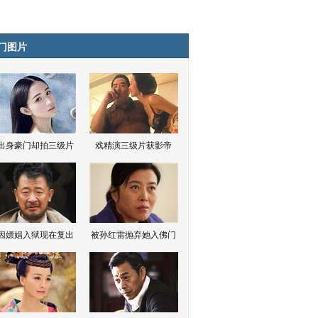
门图片
出身豪门却拍三级片
戏精演三级片获影帝
因嫖娼入狱现在复出
被孙红雷抛弃她入佛门