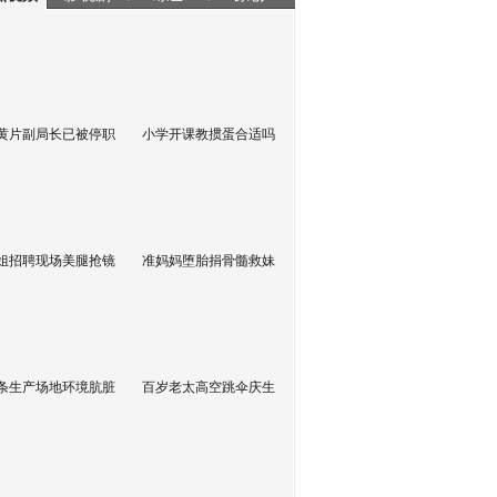
黄片副局长已被停职
小学开课教掼蛋合适吗
姐招聘现场美腿抢镜
准妈妈堕胎捐骨髓救妹
条生产场地环境肮脏
百岁老太高空跳伞庆生