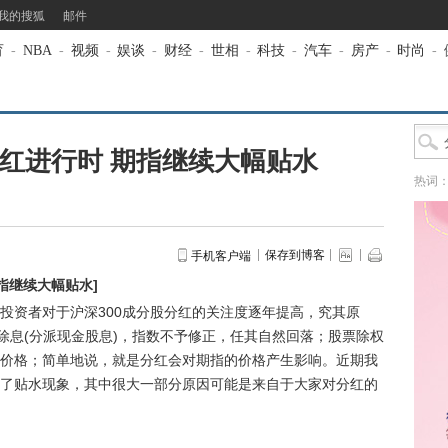
我的搜狐
邮件
育
-
NBA
-
视频
-
娱谈
-
财经
-
世相
-
科技
-
汽车
-
房产
-
时尚
-
分红进行时 期指继续大幅贴水
热词
保存到博客
手机客户端
期指继续大幅贴水
]
资者对于沪深300成分股分红的关注度逐年提高，究其原
除息(分派现金股息)，指数不予修正，任其自然回落；股票除权
价格；简单地说，就是分红会对期指的价格产生影响。近期我
了贴水现象，其中很大一部分原因可能是来自于大家对分红的