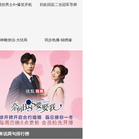
屌丝男士4>爆笑开机
刘欢回应二当冠军导师
神雕侠侣-大结局
同步热播-锦绣缘
来说两句排行榜