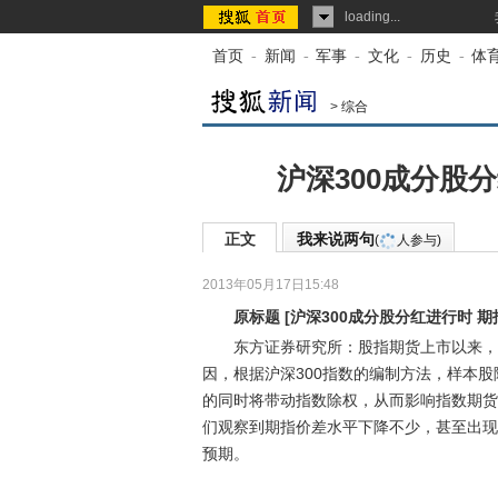
loading...
首页
-
新闻
-
军事
-
文化
-
历史
-
体
>
综合
沪深300成分股
正文
我来说两句
(
人参与)
2013年05月17日15:48
来源：
中国新闻网
原标题
[
沪深300成分股分红进行时 
东方证券研究所：股指期货上市以来，投
因，根据沪深300指数的编制方法，样本股
的同时将带动指数除权，从而影响指数期货
们观察到期指价差水平下降不少，甚至出现
预期。