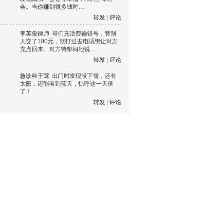
会。当你赚到很多钱时…
转发
|
评论
李英俊律师
哥们充话费输错号，替别
人交了100元，就打过去电话想让对方
充点回来。对方特郁闷地说…
转发
|
评论
急诊科于莺
出门时发现没下雪，还有
太阳，还能看到蓝天，惊呼这一天值
了！
转发
|
评论