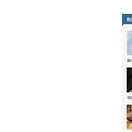
热
她
他