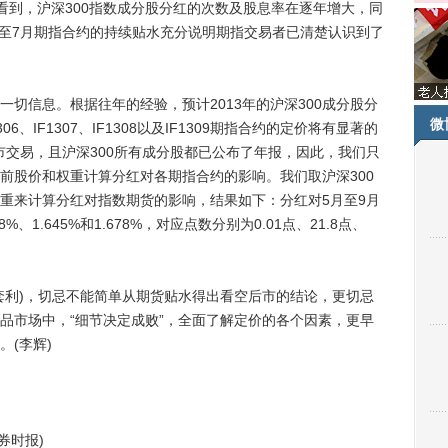
到，沪深300指数成分股分红的次数及股息率在逐年增大，同
5至7月期指合约的持续贴水充分说明期指交易者已清楚认识到了
信息。根据往年的经验，预计2013年的沪深300成分股分
微
6、IF1307、IF1308以及IF1309期指合约的定价将有显著的
已经上市交易，且沪深300所有成分股都已公布了年报，因此，我们只
前股价和权重计算分红对各期指合约的影响。我们取沪深300
及权重来计算分红对指数期货的影响，结果如下：分红对5月至9月
8%、1.645%和1.678%，对应点数分别为0.01点、21.8点、
利)，切忌不能简单从期货贴水得出看空后市的结论，更切忌
品市场中，“细节决定成败”，全面了解定价的各个因素，更早
(李辉)
券时报)