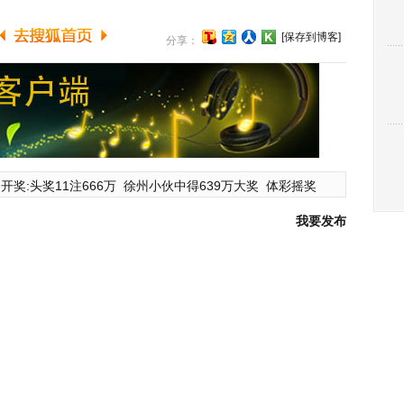
[保存到博客]
分享：
开奖:头奖11注666万
徐州小伙中得639万大奖
体彩摇奖
我要发布