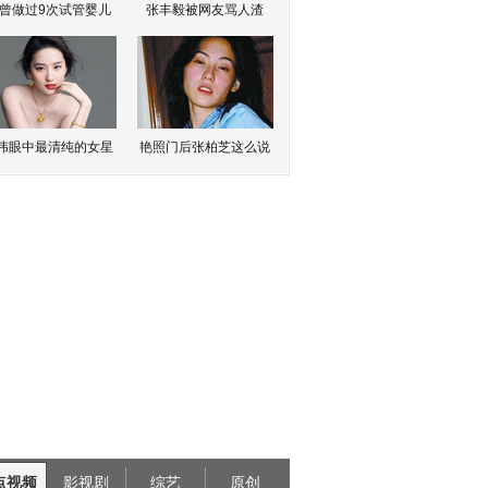
曾做过9次试管婴儿
张丰毅被网友骂人渣
伟眼中最清纯的女星
艳照门后张柏芝这么说
点视频
影视剧
综艺
原创