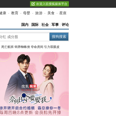
欢迎入驻搜狐媒体平台
健康
-
教育
-
母婴
-
旅游
-
美食
-
星座
国内
|
国际
|
社会
|
军事
|
评论
：
死亡航班
饲养蜘蛛侠
夺命房间
引力双眼皮