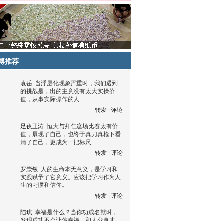
博推荐
袁岳
当浮层化现象严重时，我们遇到
的挑战是，出的主意没有太大实操价
值，从事实际操作的人…
转发
|
评论
足夜王涛
恒大与拜仁这场比赛太有价
值，展现了自己，也终于真刀真枪下看
清了自己，更成为一把标尺…
转发
|
评论
罗崇敏
人的生命本无意义，是学习和
实践赋予了它意义。应该把学习作为人
生的习惯和信仰。
转发
|
评论
陆琪
幸福是什么？当你功成名就时，
发现成功不会让你幸福，和人分享才