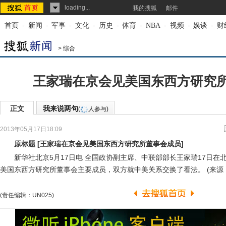
loading...
我的搜狐
邮件
首页
-
新闻
-
军事
-
文化
-
历史
-
体育
-
NBA
-
视频
-
娱谈
-
财
>
综合
王家瑞在京会见美国东西方研究
正文
我来说两句
(
人参与)
2013年05月17日18:09
来源：
中国政府网
原标题
[
王家瑞在京会见美国东西方研究所董事会成员
]
新华社北京5月17日电 全国政协副主席、中联部部长王家瑞17日在
美国东西方研究所董事会主要成员，双方就中美关系交换了看法。 (来源
(责任编辑：UN025)