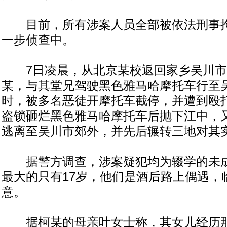
目前，所有涉案人员全部被依法刑事拘
一步侦查中。
7日凌晨，从北京某校返回家乡吴川市探
某，与其堂兄驾驶黑色雅马哈摩托车行至
时，被多名恶徒开摩托车截停，并遭到殴
盗锁砸烂黑色雅马哈摩托车后抛下江中，
逃离至吴川市郊外，并先后辗转三地对其
据警方调查，涉案疑犯均为辍学的未成
最大的只有17岁，他们是酒后路上偶遇，
意。
据柯某的母亲叶女士称，其女儿经历那