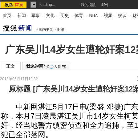
loading...
我的搜狐
邮件
首页
-
新闻
-
军事
-
文化
-
历史
-
体育
-
NBA
-
视频
-
娱谈
-
财
>
国内要闻
>
时事
广东吴川14岁女生遭轮奸案1
正文
我来说两句
(
人参与)
2013年05月17日19:32
来源：
中国新闻网
原标题
[
广东吴川14岁女生遭轮奸案12
中新网湛江5月17日电(梁盛 邓捷)广东
称，本月7日凌晨湛江吴川市14岁女生柯
奸，经当地警方缜密侦查和全力追捕，至1
犯已全部落网。