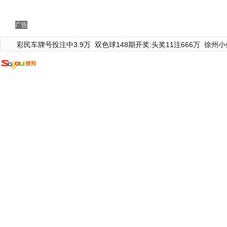
广告
彩民车牌号投注中3.9万
双色球148期开奖:头奖11注666万
徐州小