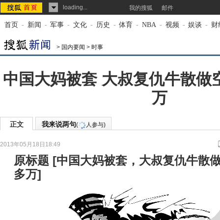
loading...
我的搜狐
邮件
首页
-
新闻
-
军事
-
文化
-
历史
-
体育
-
NBA
-
视频
-
娱谈
-
财
>
国内要闻
>
时事
中国大妈被套 大叔复仇牛散做空
万
正文
我来说两句
(
人参与)
2013年05月18日18:49
来源：
大河网-大河报
原标题
[
中国大妈被套，大叔复仇牛散做
多万
]