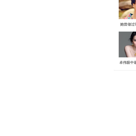
她曾做过
卓伟眼中