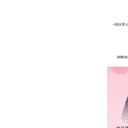
<屌丝男士
神雕侠