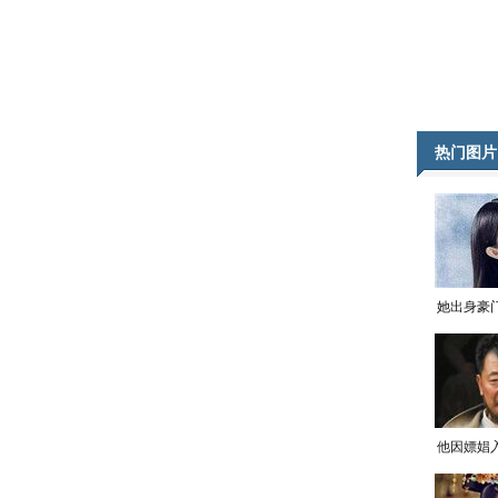
热门图片
她出身豪
他因嫖娼