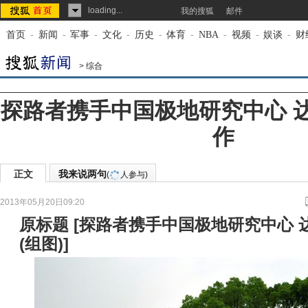
loading...
我的搜狐
邮件
首页
-
新闻
-
军事
-
文化
-
历史
-
体育
-
NBA
-
视频
-
娱谈
-
财
>
综合
探路者携手中国极地研究中心 
作
正文
我来说两句
(
人参与)
2013年05月20日09:20
来源：
中国新闻网
原标题
[
探路者携手中国极地研究中心 
(组图)
]