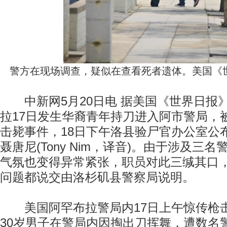
警方在现场调查，疑似在查看死者遗体。美国《世
中新网5月20日电 据美国《世界日报
拉17日发生华裔青年持刀进入阿市警局，
击毙事件，18日下午洛县验尸官办公室公
聂唐尼(Tony Nim，译音)。由于涉及三
气氛也变得异常紧张，职员对此三缄其口
问题都说交由洛杉矶县警察局说明。
美国阿罕布拉警局内17日上午惊传枪击
30岁男子在警局内因掏出刀挥舞，遭数名