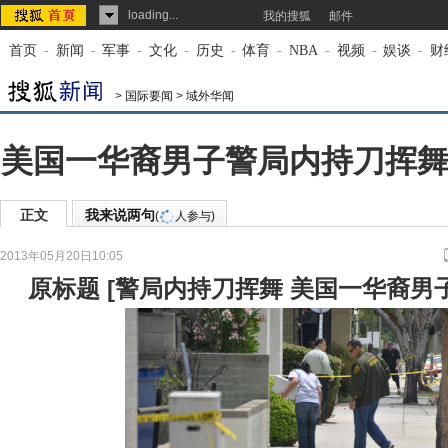
loading...
我的搜狐
邮件
首页
-
新闻
-
军事
-
文化
-
历史
-
体育
-
NBA
-
视频
-
娱谈
-
财
>
国际要闻
>
域外华闻
美国一华裔男子警局内持刀挥舞
正文
我来说两句
(
人参与)
2013年05月20日10:05
来源：
中国新闻网
原标题
[
警局内持刀挥舞 美国一华裔男子