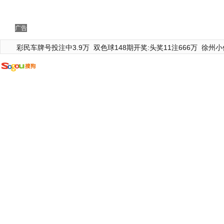
广告
彩民车牌号投注中3.9万
双色球148期开奖:头奖11注666万
徐州小