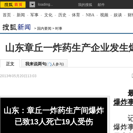
loading...
我的搜狐
邮件
首页
-
新闻
-
军事
-
文化
-
历史
-
体育
-
NBA
-
视频
-
娱谈
-
财
>
国内要闻
>
时事
山东章丘一炸药生产企业发生
正文
我来说两句
(
人参与)
2013年05月20日13:03
来源：
新华网
爆炸事
山东：章丘一炸药生产间爆炸
记者
已致13人死亡19人受伤
爆炸