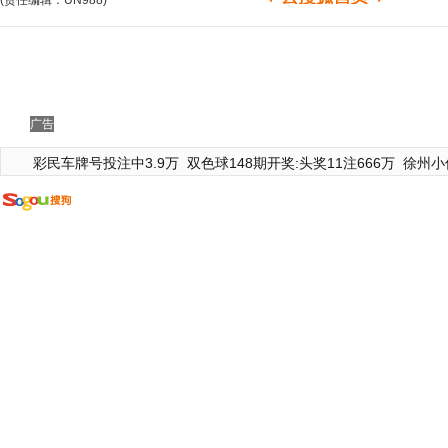
(责任编辑：UN988)
广告
彩民车牌号投注中3.9万
双色球148期开奖:头奖11注666万
徐州小