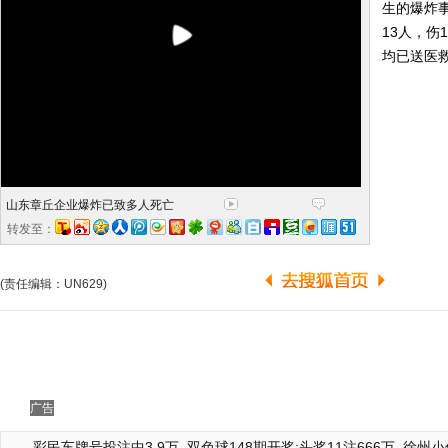
生的爆炸
13人，伤
均已送医
山东章丘企业爆炸已致多人死亡
转发至：
(责任编辑：UN629)
广告
彩民车牌号投注中3.9万
双色球148期开奖:头奖11注666万
徐州小