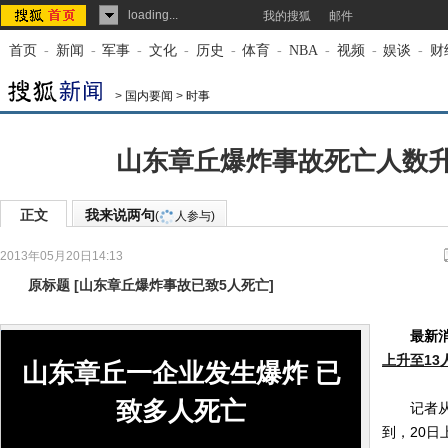
loading...
我的搜狐
邮件
首页
-
新闻
-
军事
-
文化
-
历史
-
体育
-
NBA
-
视频
-
娱谈
-
财
>
国内要闻
>
时事
山东章丘爆炸事故死亡人数升
正文
我来说两句
(
人参与)
2013年05月20日14:13
来源：
新华网
原标题
[
山东章丘爆炸事故已致5人死亡
]
最新
上升至13
山东章丘一企业发生爆炸 已
致多人死亡
记者从山
到，20