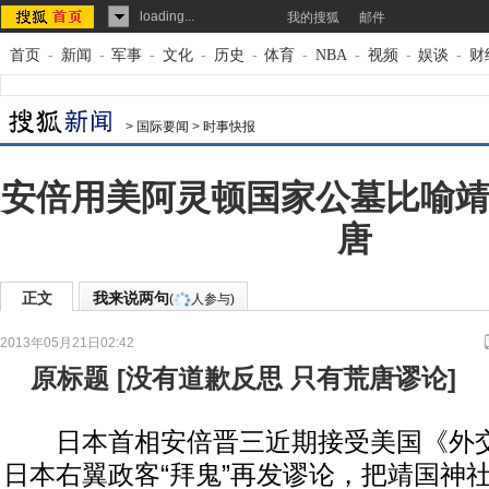
loading...
我的搜狐
邮件
首页
-
新闻
-
军事
-
文化
-
历史
-
体育
-
NBA
-
视频
-
娱谈
-
财
>
国际要闻
>
时事快报
安倍用美阿灵顿国家公墓比喻靖
唐
正文
我来说两句
(
人参与)
2013年05月21日02:42
来源：
北京晨报
原标题
[
没有道歉反思 只有荒唐谬论
]
日本首相安倍晋三近期接受美国《外交
日本右翼政客“拜鬼”再发谬论，把靖国神