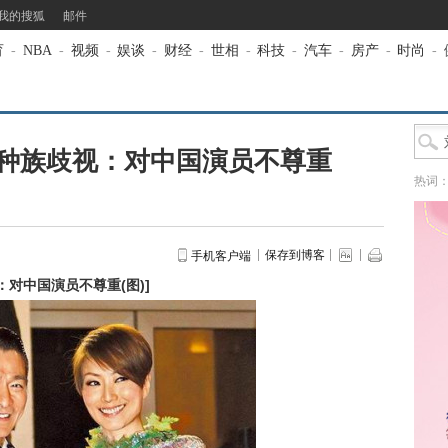
我的搜狐
邮件
育
-
NBA
-
视频
-
娱谈
-
财经
-
世相
-
科技
-
汽车
-
房产
-
时尚
-
种族歧视：对中国演员不尊重
热词
保存到博客
手机客户端
：对中国演员不尊重(图)
]