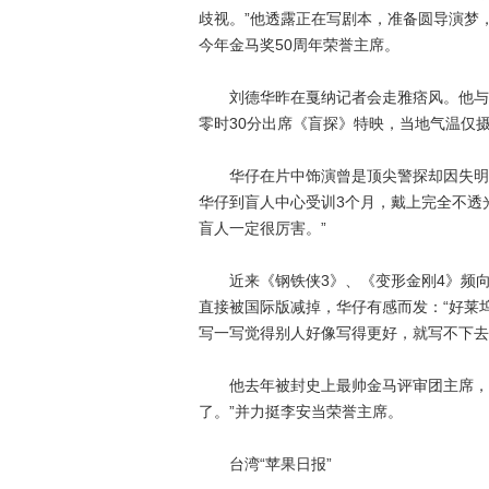
歧视。”他透露正在写剧本，准备圆导演梦
今年金马奖50周年荣誉主席。
刘德华昨在戛纳记者会走雅痞风。他与数
零时30分出席《盲探》特映，当地气温仅
华仔在片中饰演曾是顶尖警探却因失明转
华仔到盲人中心受训3个月，戴上完全不透
盲人一定很厉害。”
近来《钢铁侠3》、《变形金刚4》频向
直接被国际版减掉，华仔有感而发：“好莱
写一写觉得别人好像写得更好，就写不下去
他去年被封史上最帅金马评审团主席，今
了。”并力挺李安当荣誉主席。
台湾“苹果日报”