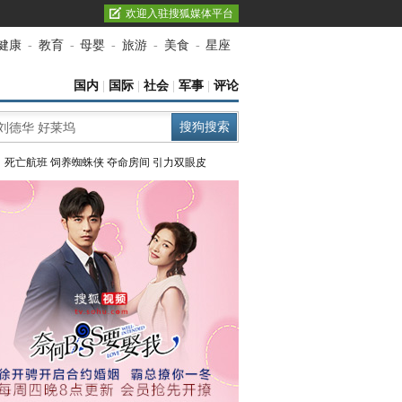
欢迎入驻搜狐媒体平台
健康
-
教育
-
母婴
-
旅游
-
美食
-
星座
国内
|
国际
|
社会
|
军事
|
评论
：
死亡航班
饲养蜘蛛侠
夺命房间
引力双眼皮