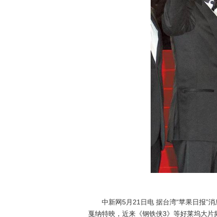
中新网5月21日电 据台湾“苹果日报”消息
戛纳特映，近来《钢铁侠3》等好莱坞大片