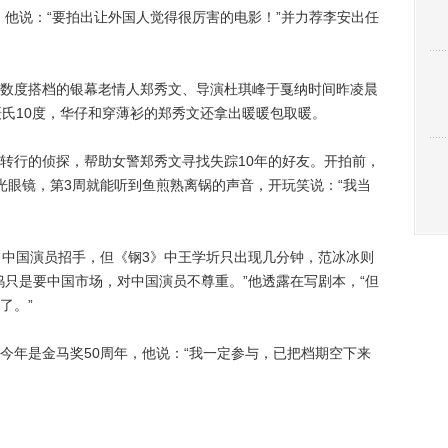
，他说：“要拍出让外国人觉得很厉害的电影！”并力荐李安出任
度搭档的银幕老情人郑秀文、导演杜琪峰于戛纳时间昨凌晨
摄氏10度，华仔和穿薄衫的郑秀文还拿出暖暖包取暖。
行的侦探，帮助女警郑秀文寻找失踪10年的好友。开拍前，
光眼镜，第3周就能听到鱼煎熟离锅的声音，开玩笑说：“我当
中国演员招手，但《钢3》中王学圻只出现几分钟，范冰冰则
坞只是要中国市场，对中国演员不尊重。”他透露在写剧本，“但
了。”
年是金马奖50周年，他说：“我一定参与，已把档期空下来