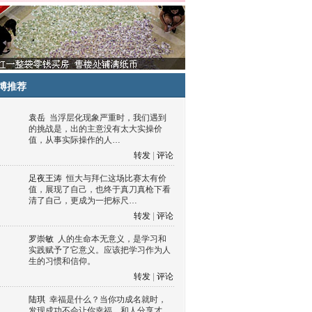
博推荐
袁岳
当浮层化现象严重时，我们遇到
的挑战是，出的主意没有太大实操价
值，从事实际操作的人…
转发
|
评论
足夜王涛
恒大与拜仁这场比赛太有价
值，展现了自己，也终于真刀真枪下看
清了自己，更成为一把标尺…
转发
|
评论
罗崇敏
人的生命本无意义，是学习和
实践赋予了它意义。应该把学习作为人
生的习惯和信仰。
转发
|
评论
陆琪
幸福是什么？当你功成名就时，
发现成功不会让你幸福，和人分享才