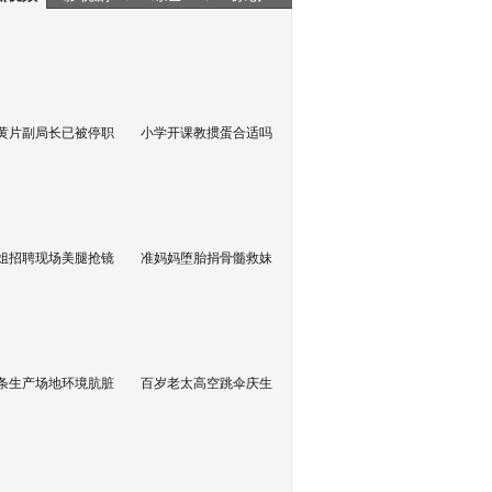
黄片副局长已被停职
小学开课教掼蛋合适吗
姐招聘现场美腿抢镜
准妈妈堕胎捐骨髓救妹
条生产场地环境肮脏
百岁老太高空跳伞庆生