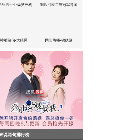
屌丝男士4>爆笑开机
刘欢回应二当冠军导师
神雕侠侣-大结局
同步热播-锦绣缘
来说两句排行榜