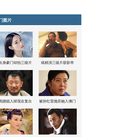
门图片
出身豪门却拍三级片
戏精演三级片获影帝
因嫖娼入狱现在复出
被孙红雷抛弃她入佛门