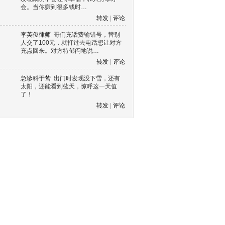
会。当你赚到很多钱时…
转发
|
评论
李英俊律师
哥们充话费输错号，替别
人交了100元，就打过去电话想让对方
充点回来。对方特郁闷地说…
转发
|
评论
急诊科于莺
出门时发现没下雪，还有
太阳，还能看到蓝天，惊呼这一天值
了！
转发
|
评论