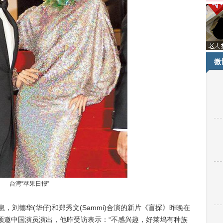
微
台湾“苹果日报”
，刘德华(华仔)和郑秀文(Sammi)合演的新片《盲探》昨晚在
频邀中国演员演出，他昨受访表示：“不感兴趣，好莱坞有种族