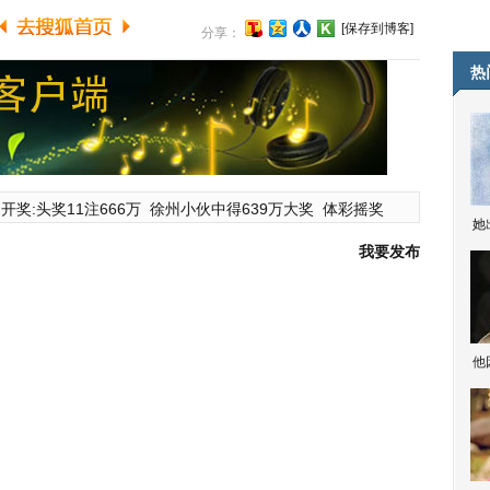
[保存到博客]
分享：
热
开奖:头奖11注666万
徐州小伙中得639万大奖
体彩摇奖
她
我要发布
他