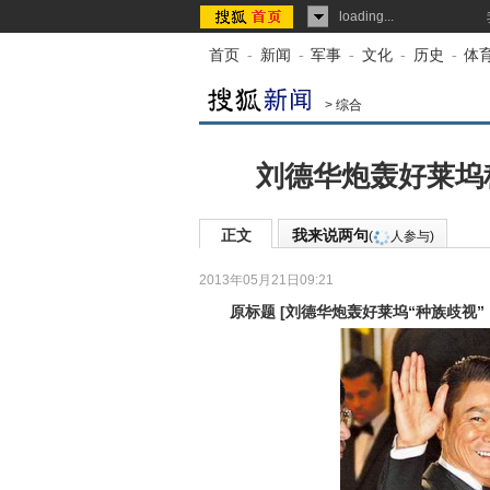
loading...
首页
-
新闻
-
军事
-
文化
-
历史
-
体
>
综合
刘德华炮轰好莱坞
正文
我来说两句
(
人参与)
2013年05月21日09:21
来源：
中国新闻网
原标题
[
刘德华炮轰好莱坞“种族歧视”