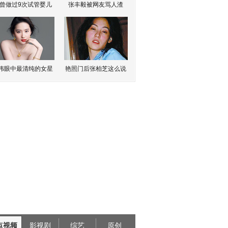
曾做过9次试管婴儿
张丰毅被网友骂人渣
伟眼中最清纯的女星
艳照门后张柏芝这么说
点视频
影视剧
综艺
原创