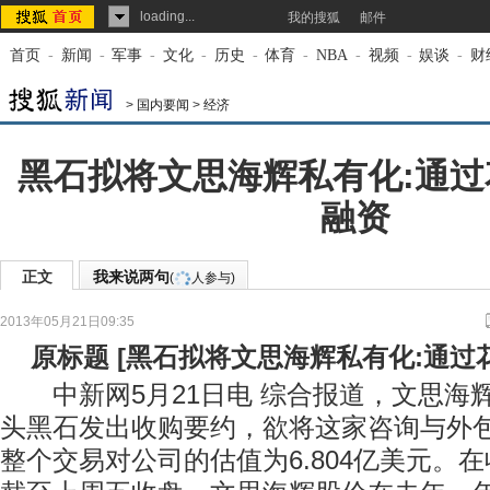
loading...
我的搜狐
邮件
首页
-
新闻
-
军事
-
文化
-
历史
-
体育
-
NBA
-
视频
-
娱谈
-
财
>
国内要闻
>
经济
黑石拟将文思海辉私有化:通
融资
正文
我来说两句
(
人参与)
2013年05月21日09:35
来源：
中国新闻网
原标题
[
黑石拟将文思海辉私有化:通过
中新网5月21日电 综合报道，文思海
头黑石发出收购要约，欲将这家咨询与外
整个交易对公司的估值为6.804亿美元。