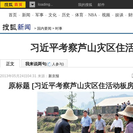
loading...
我的搜狐
邮件
首页
-
新闻
-
军事
-
文化
-
历史
-
体育
-
NBA
-
视频
-
娱谈
-
财
>
国内要闻
>
时事
习近平考察芦山灾区住
正文
我来说两句
(
人参与)
2013年05月24日04:31
来源：
新京报
原标题
[
习近平考察芦山灾区住活动板