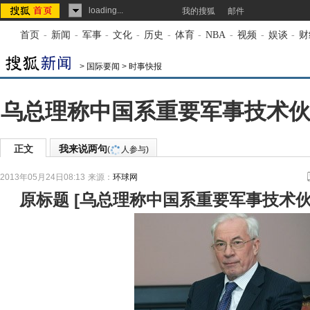
loading...
我的搜狐
邮件
首页
-
新闻
-
军事
-
文化
-
历史
-
体育
-
NBA
-
视频
-
娱谈
-
财
>
国际要闻
>
时事快报
乌总理称中国系重要军事技术伙
正文
我来说两句
(
人参与)
2013年05月24日08:13
来源：
环球网
原标题
[
乌总理称中国系重要军事技术伙