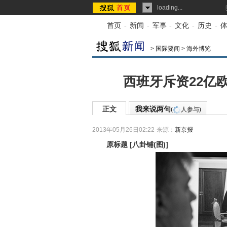
loading...
首页
-
新闻
-
军事
-
文化
-
历史
-
>
国际要闻
>
海外博览
西班牙斥资22亿
正文
我来说两句
(
人参与)
2013年05月26日02:22
来源：
新京报
原标题
[
八卦铺(图)
]