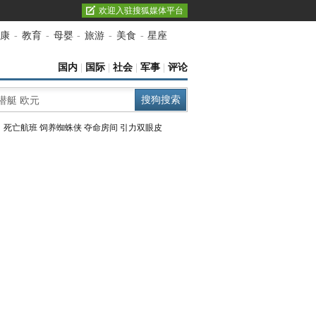
欢迎入驻搜狐媒体平台
康
-
教育
-
母婴
-
旅游
-
美食
-
星座
国内
|
国际
|
社会
|
军事
|
评论
：
死亡航班
饲养蜘蛛侠
夺命房间
引力双眼皮