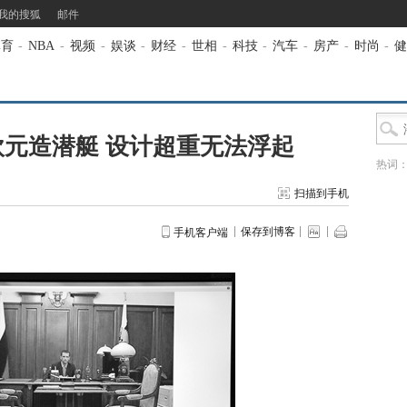
我的搜狐
邮件
体育
-
NBA
-
视频
-
娱谈
-
财经
-
世相
-
科技
-
汽车
-
房产
-
时尚
-
健
欧元造潜艇 设计超重无法浮起
热词
扫描到手机
保存到博客
手机客户端