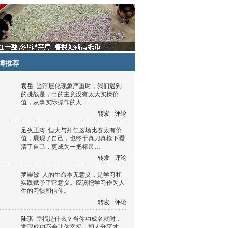
博推荐
袁岳
当浮层化现象严重时，我们遇到
的挑战是，出的主意没有太大实操价
值，从事实际操作的人…
转发
|
评论
足夜王涛
恒大与拜仁这场比赛太有价
值，展现了自己，也终于真刀真枪下看
清了自己，更成为一把标尺…
转发
|
评论
罗崇敏
人的生命本无意义，是学习和
实践赋予了它意义。应该把学习作为人
生的习惯和信仰。
转发
|
评论
陆琪
幸福是什么？当你功成名就时，
发现成功不会让你幸福，和人分享才