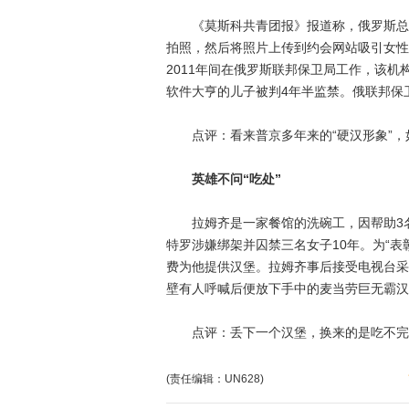
《莫斯科共青团报》报道称，俄罗斯总统
拍照，然后将照片上传到约会网站吸引女性
2011年间在俄罗斯联邦保卫局工作，该
软件大亨的儿子被判4年半监禁。俄联邦保
点评：看来普京多年来的“硬汉形象”，
英雄不问“吃处”
拉姆齐是一家餐馆的洗碗工，因帮助3名
特罗涉嫌绑架并囚禁三名女子10年。为“
费为他提供汉堡。拉姆齐事后接受电视台采
壁有人呼喊后便放下手中的麦当劳巨无霸汉
点评：丢下一个汉堡，换来的是吃不完
(责任编辑：UN628)