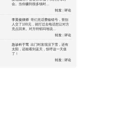
会。当你赚到很多钱时…
转发
|
评论
李英俊律师
哥们充话费输错号，替别
人交了100元，就打过去电话想让对方
充点回来。对方特郁闷地说…
转发
|
评论
急诊科于莺
出门时发现没下雪，还有
太阳，还能看到蓝天，惊呼这一天值
了！
转发
|
评论