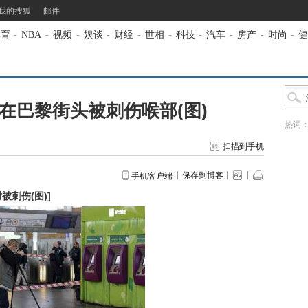
我的搜狐
邮件
体育
-
NBA
-
视频
-
娱谈
-
财经
-
世相
-
科技
-
汽车
-
房产
-
时尚
-
健
在巴黎街头被刺伤喉部(图)
热词
扫描到手机
保存到博客
手机客户端
被刺伤(图)
]