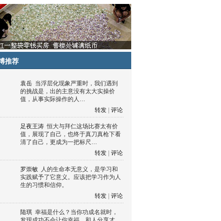
博推荐
袁岳
当浮层化现象严重时，我们遇到
的挑战是，出的主意没有太大实操价
值，从事实际操作的人…
转发
|
评论
足夜王涛
恒大与拜仁这场比赛太有价
值，展现了自己，也终于真刀真枪下看
清了自己，更成为一把标尺…
转发
|
评论
罗崇敏
人的生命本无意义，是学习和
实践赋予了它意义。应该把学习作为人
生的习惯和信仰。
转发
|
评论
陆琪
幸福是什么？当你功成名就时，
发现成功不会让你幸福，和人分享才