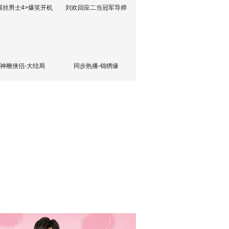
屌丝男士4>爆笑开机
刘欢回应二当冠军导师
神雕侠侣-大结局
同步热播-锦绣缘