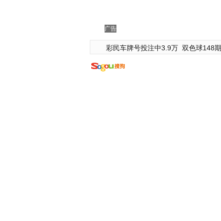
广告
彩民车牌号投注中3.9万
双色球148期