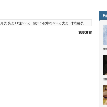
热
开奖:头奖11注666万
徐州小伙中得639万大奖
体彩摇奖
我要发布
她
他