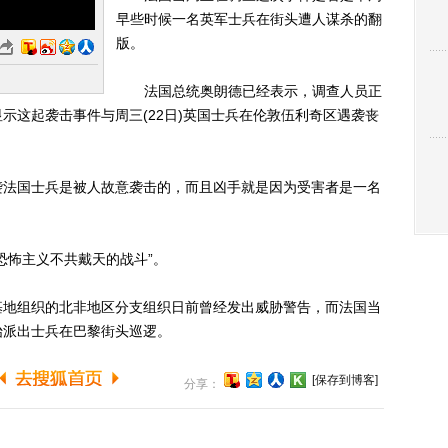
早些时候一名英军士兵在街头遭人谋杀的翻
版。
法国总统奥朗德已经表示，调查人员正
示这起袭击事件与周三(22日)英国士兵在伦敦伍利奇区遇袭丧
法国士兵是被人故意袭击的，而且凶手就是因为受害者是一名
怖主义不共戴天的战斗”。
地组织的北非地区分支组织日前曾经发出威胁警告，而法国当
始派出士兵在巴黎街头巡逻。
[保存到博客]
分享：