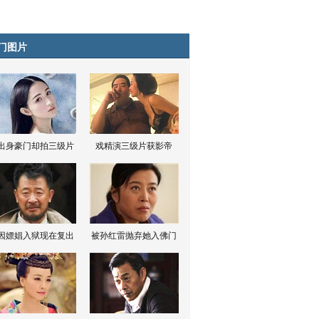
门图片
出身豪门却拍三级片
戏精演三级片获影帝
因嫖娼入狱现在复出
被孙红雷抛弃她入佛门