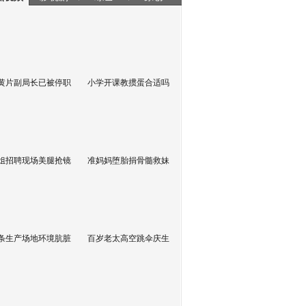
黄片副局长已被停职
小学开课教掼蛋合适吗
姐招聘现场美腿抢镜
准妈妈堕胎捐骨髓救妹
条生产场地环境肮脏
百岁老太高空跳伞庆生