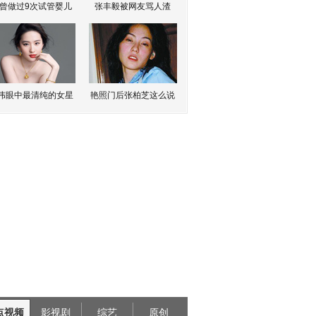
曾做过9次试管婴儿
张丰毅被网友骂人渣
伟眼中最清纯的女星
艳照门后张柏芝这么说
点视频
影视剧
综艺
原创