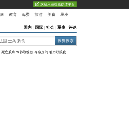
欢迎入驻搜狐媒体平台
康
-
教育
-
母婴
-
旅游
-
美食
-
星座
国内
|
国际
|
社会
|
军事
|
评论
：
死亡航班
饲养蜘蛛侠
夺命房间
引力双眼皮