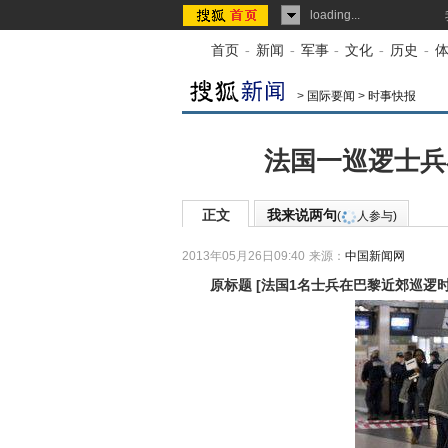
loading...
首页
-
新闻
-
军事
-
文化
-
历史
-
>
国际要闻
>
时事快报
法国一巡逻士兵
正文
我来说两句
(
人参与)
2013年05月26日09:40
来源：
中国新闻网
原标题
[
法国1名士兵在巴黎近郊巡逻时