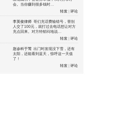
会。当你赚到很多钱时…
转发
|
评论
李英俊律师
哥们充话费输错号，替别
人交了100元，就打过去电话想让对方
充点回来。对方特郁闷地说…
转发
|
评论
急诊科于莺
出门时发现没下雪，还有
太阳，还能看到蓝天，惊呼这一天值
了！
转发
|
评论