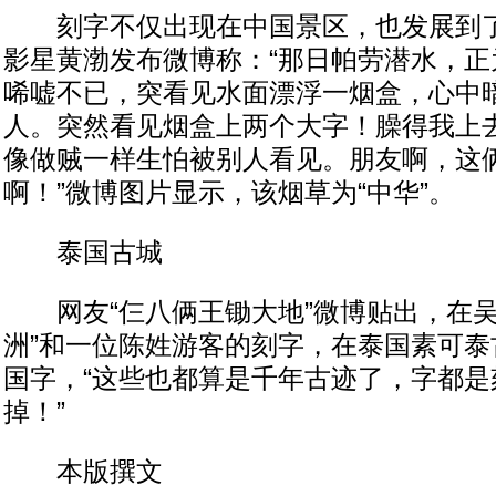
刻字不仅出现在中国景区，也发展到了
影星黄渤发布微博称：“那日帕劳潜水，正
唏嘘不已，突看见水面漂浮一烟盒，心中
人。突然看见烟盒上两个大字！臊得我上
像做贼一样生怕被别人看见。朋友啊，这
啊！”微博图片显示，该烟草为“中华”。
泰国古城
网友“仨八俩王锄大地”微博贴出，在吴
洲”和一位陈姓游客的刻字，在泰国素可泰
国字，“这些也都算是千年古迹了，字都是
掉！”
本版撰文