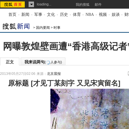
loading...
我的搜狐
邮件
首页
-
新闻
-
军事
-
文化
-
历史
-
体育
-
NBA
-
视频
-
娱谈
-
财
>
国内要闻
>
时事
网曝敦煌壁画遭“香港高级记者”
正文
我来说两句
(
人参与)
2013年05月27日02:06
来源：
北京晨报
原标题
[
才见丁某刻字 又见宋寅留名
]