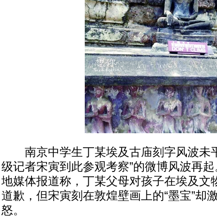
南京中学生丁某埃及古庙刻字风波未平
级记者宋寅到此参观考察”的微博风波再起
地媒体报道称，丁某父母对孩子在埃及文
道歉，但宋寅刻在敦煌壁画上的“墨宝”却
怒。