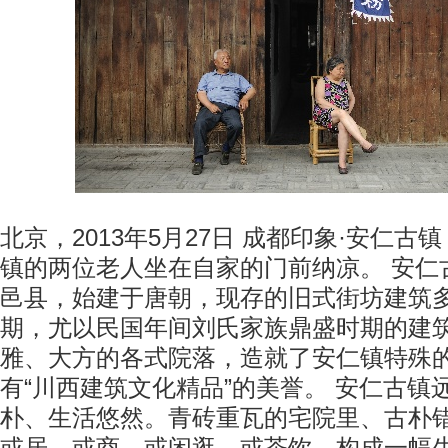
北京，2013年5月27日 成都印象·安仁古镇
镇的两位老人坐在自家的门前纳凉。 安仁
邑县，始建于唐朝，现存的旧式街坊建筑
期，尤以民国年间刘氏家族鼎盛时期的建
雅、大方的各式院落，造就了安仁镇特殊
有“川西建筑文化精品”的美誉。 安仁古镇
朴、生活悠然。青砖重瓦的宅院里、古朴