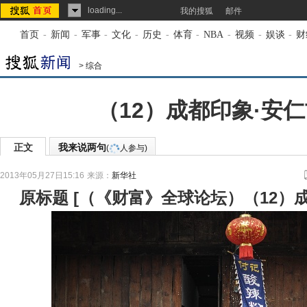
loading...
我的搜狐
邮件
首页
-
新闻
-
军事
-
文化
-
历史
-
体育
-
NBA
-
视频
-
娱谈
-
财
>
综合
（12）成都印象·安
正文
我来说两句
(
人参与)
2013年05月27日15:16
来源：
新华社
原标题
[
（《财富》全球论坛）（12）