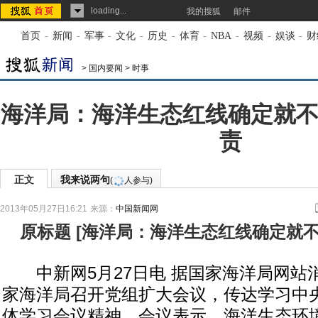
loading...
我的搜狐
邮件
首页
-
新闻
-
军事
-
文化
-
历史
-
体育
-
NBA
-
视频
-
娱谈
-
财
>
国内要闻
>
时事
海洋局：海洋生态红线确定就不
责
正文
我来说两句
(
人参与)
2013年05月27日16:21
来源：
中国新闻网
原标题
[
海洋局：海洋生态红线确定就不
中新网5月27日电 据国家海洋局网站消
家海洋局召开党组扩大会议，传达学习中
体学习会议精神。会议表示，海洋生态环