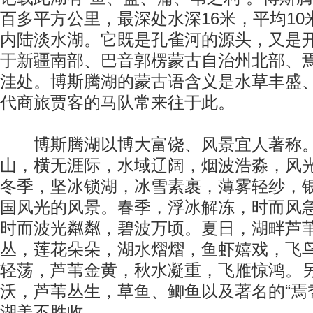
百多平方公里，最深处水深16米，平均1
内陆淡水湖。它既是孔雀河的源头，又是
于新疆南部、巴音郭楞蒙古自治州北部、
洼处。博斯腾湖的蒙古语含义是水草丰盛
代商旅贾客的马队常来往于此。
博斯腾湖以博大富饶、风景宜人著称。
山，横无涯际，水域辽阔，烟波浩淼，风
冬季，坚冰锁湖，冰雪素裹，薄雾轻纱，
国风光的风景。春季，浮冰解冻，时而风
时而波光粼粼，碧波万顷。夏日，湖畔芦
丛，莲花朵朵，湖水熠熠，鱼虾嬉戏，飞
轻荡，芦苇金黄，秋水凝重，飞雁惊鸿。
沃，芦苇丛生，草鱼、鲫鱼以及著名的“焉
湖美不胜收。