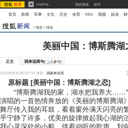
loading...
我的搜狐
邮件
首页
-
新闻
-
军事
-
文化
-
历史
-
体育
-
NBA
-
视频
-
娱谈
-
财
>
综合
>
综合
美丽中国：博斯腾湖
正文
我来说两句
(
人参与)
2013年05月28日07:50
来源：
国家林业局
原标题
[
美丽中国：博斯腾湖之恋
]
“博斯腾湖我的家，湖水把我养大……”
演唱的一首热情奔放的《美丽的博斯腾湖
舞厅传入我的耳鼓，看着窗外满天闪亮的
乎宁静了许多，优美的旋律掀起我心湖的
我心灵深处的小船，伴着动听的歌声，划