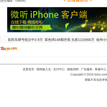
(责任编辑：UN606)
彩民车牌号投注中3.9万
双色球148期开奖:头奖11注666万
徐州小
设置首页
-
搜狗输入法
-
支付中心
-
搜狐招聘
-
广告服务
-
客服中心
Copyright
©
2018 Sohu.com 
搜狐不良信息举