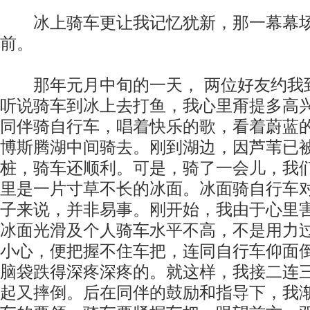
冰上骑车更让我记忆犹新，那一幕幕场
前。
那年元月中旬的一天， 两位好友约我
听说骑车到冰上去打鱼，我心里甭提多高兴
同伴骑自行车，唱着快乐的歌，看着蔚蓝
博斯腾湖中间骑去。刚到湖边，因芦苇已
桩，骑车还顺利。可是，骑了一会儿，我
里是一片寸草不长的冰面。冰面骑自行车
子来说，并非易事。刚开始，我由于心里
冰面光滑及个人骑车水平不高，不是用力
小心，便把握不住车把，连同自行车仰面
脑袋跌得深疼深疼的。就这样，我接二连
起又摔倒。后在同伴的鼓励和指导下，我