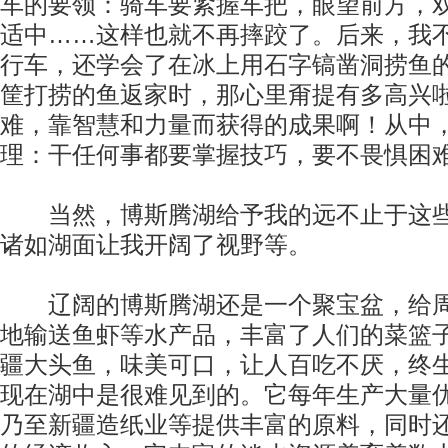
车的要领：骑车要紧握车把，眼望前方，
适中……这样也就不再摔跤了。后来，我
行车，还学会了在冰上用石字镐凿洞捞鱼
筐打捞的鱼返家时，那心里甭提有多高兴
难，靠智慧和力量而获得的成果啊！从中
理：干任何事都要掌握技巧，要不畏惧困
当然，博斯腾湖给予我的远不止于这些
诸如湖面让我开阔了视野等。
辽阔的博斯腾湖还是一个聚宝盆，给周
地输送鱼虾等水产品，丰富了人们的菜篮
疆大头鱼，味美可口，让人百吃不厌，终
现在湖中是很难见到的。它每年生产大量
乃至新疆造纸业等提供丰富的原料，同时