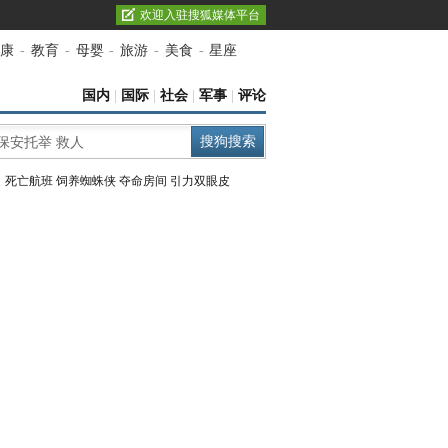
欢迎入驻搜狐媒体平台
康
-
教育
-
母婴
-
旅游
-
美食
-
星座
国内
|
国际
|
社会
|
军事
|
评论
：
死亡航班
饲养蜘蛛侠
夺命房间
引力双眼皮