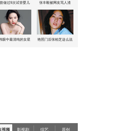
曾做过9次试管婴儿
张丰毅被网友骂人渣
伟眼中最清纯的女星
艳照门后张柏芝这么说
点视频
影视剧
综艺
原创