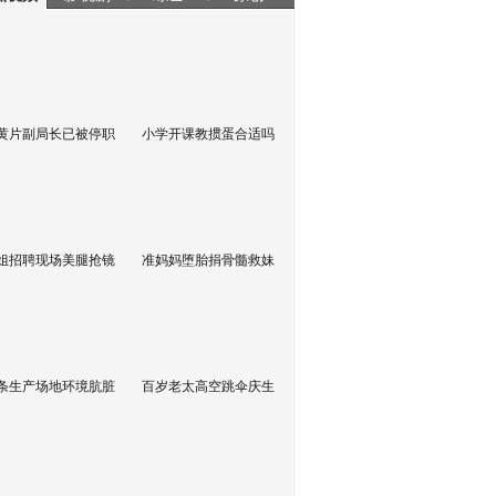
黄片副局长已被停职
小学开课教掼蛋合适吗
姐招聘现场美腿抢镜
准妈妈堕胎捐骨髓救妹
条生产场地环境肮脏
百岁老太高空跳伞庆生