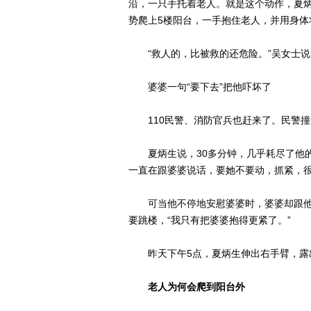
沿，一只手托着老人。就是这个动作，夏炳
势爬上5楼阳台，一手抱住老人，并用身体
“救人的，比被救的还危险。”吴女士说
婆婆一句“要下去”把他吓坏了
110民警、消防官兵也赶来了。民警撞开
夏炳生说，30多分钟，几乎耗尽了他的
一直在跟婆婆说话，要她不要动，抓紧，很
可当他不停地安慰婆婆时，婆婆却跟他说
要跳楼，“我只有把婆婆抱得更紧了。”
昨天下午5点，夏炳生伸出右手臂，露出
老人为何会爬到阳台外