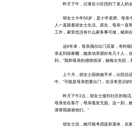
昨天下午，记者在小区找到了老人的女
胡女士今年50岁，是小学老师。母亲今年
人一直跟着胡女士生活。原先，母亲一直
工作，家里也没有什么家务事可做，赋闲
这6年来，母亲偶尔出门买菜，有时能回
亲走到徐家棚，她发动亲朋好友几十人，
到，“我和母亲的感情很深，她每次失踪，
上个月，胡女士因病做手术，出院后还
中。“可能是母亲想要出门，在没有意识的
昨天下午2点，胡女士接到社区的电话后
母亲坐在客厅，母亲毫发无损。这一刻，她
请替我谢谢他们。”
胡女士说，她可能考虑提前退休，在家