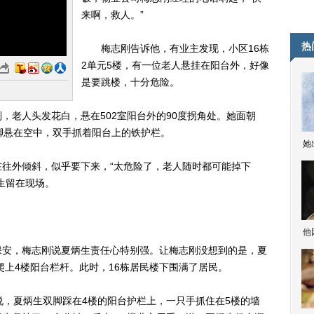
来啊，救人。”
热
梅志刚告诉他，有业主发现，小区16栋
2单元5楼，有一位老人悬挂在阳台外，好像
是要跳楼，十分危险。
老人头发花白，悬在502室阳台外的90度拐角处。她面朝
脚悬在空中，双手抓着阳台上的铁护栏。
她
外倾斜，似乎要下来，“太危险了，老人随时都可能掉下
生留在现场。
他
安，梅志刚说夏炳生责任心特别强。让梅志刚没想到的是，夏
爬上4楼阳台栏杆。此时，16栋居民楼下围满了居民。
，夏炳生双脚踩在4楼的阳台护栏上，一只手抓住在5楼的墙