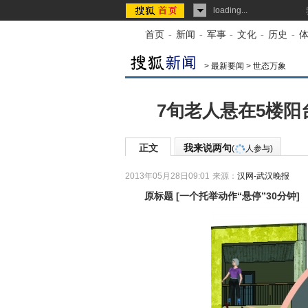
loading...
首页
-
新闻
-
军事
-
文化
-
历史
-
>
最新要闻
>
世态万象
7旬老人悬在5楼阳
正文
我来说两句
(
人参与)
2013年05月28日09:01
来源：
汉网-武汉晚报
原标题
[
一个托举动作“悬停”30分钟
]