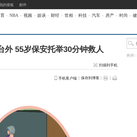
我的搜狐
邮件
体育
-
NBA
-
视频
-
娱谈
-
财经
-
世相
-
科技
-
汽车
-
房产
-
时尚
-
健
台外 55岁保安托举30分钟救人
热词
扫描到手机
保存到博客
手机客户端