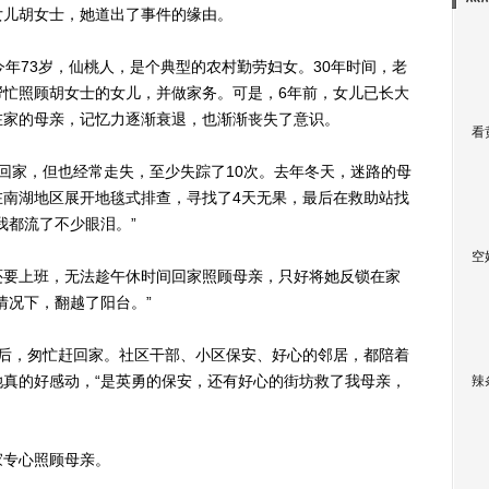
儿胡女士，她道出了事件的缘由。
73岁，仙桃人，是个典型的农村勤劳妇女。30年时间，老
帮忙照顾胡女士的女儿，并做家务。可是，6年前，女儿已长大
在家的母亲，记忆力逐渐衰退，也渐渐丧失了意识。
看
家，但也经常走失，至少失踪了10次。去年冬天，迷路的母
在南湖地区展开地毯式排查，寻找了4天无果，最后在救助站找
我都流了不少眼泪。”
空
要上班，无法趁午休时间回家照顾母亲，只好将她反锁在家
情况下，翻越了阳台。”
，匆忙赶回家。社区干部、小区保安、好心的邻居，都陪着
真的好感动，“是英勇的保安，还有好心的街坊救了我母亲，
辣
专心照顾母亲。