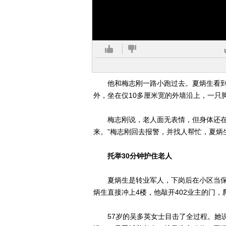
他和梅志刚一路小跑过去。夏炳生看到，
外，坐在仅10多厘米宽的外墙沿上，一只
梅志刚说，老人面无表情，但身体还在往
来。”梅志刚回去报警，并找人帮忙，夏炳
托举30分钟护住老人
夏炳生是转业军人，下岗后在小区当保
炳生直接冲上4楼，他敲开402业主的门，
57岁的吴多英女士目击了全过程。她说