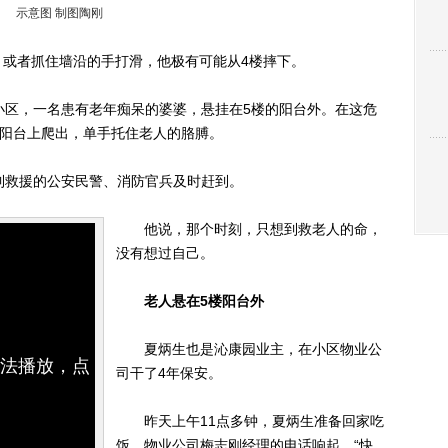
示意图 制图陶刚
者抓住墙沿的手打滑，他极有可能从4楼摔下。
区，一名患有老年痴呆的婆婆，悬挂在5楼的阳台外。在这危
的阳台上爬出，单手托住老人的胳膊。
救援的公安民警、消防官兵及时赶到。
他说，那个时刻，只想到救老人的命，
没有想过自己。
老人悬在5楼阳台外
夏炳生也是沁康园业主，在小区物业公
无法播放，点
司干了4年保安。
昨天上午11点多钟，夏炳生准备回家吃
饭，物业公司梅志刚经理的电话响起，“快