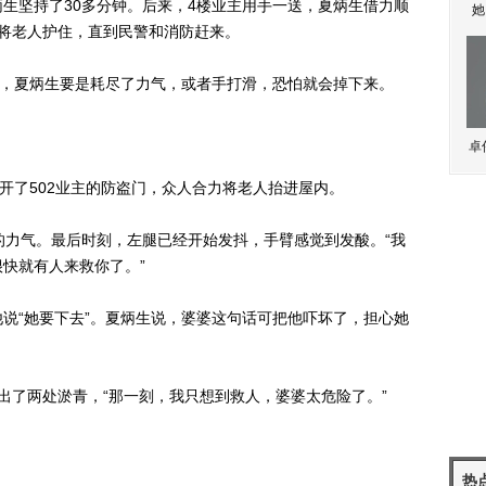
生坚持了30多分钟。后来，4楼业主用手一送，夏炳生借力顺
她
将老人护住，直到民警和消防赶来。
，夏炳生要是耗尽了力气，或者手打滑，恐怕就会掉下来。
卓
了502业主的防盗门，众人合力将老人抬进屋内。
力气。最后时刻，左腿已经开始发抖，手臂感觉到发酸。“我
快就有人来救你了。”
“她要下去”。夏炳生说，婆婆这句话可把他吓坏了，担心她
了两处淤青，“那一刻，我只想到救人，婆婆太危险了。”
热