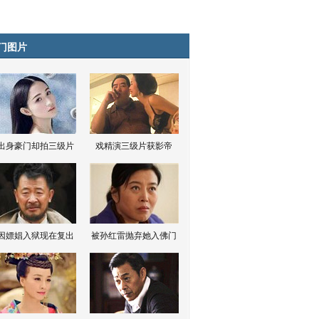
门图片
出身豪门却拍三级片
戏精演三级片获影帝
因嫖娼入狱现在复出
被孙红雷抛弃她入佛门