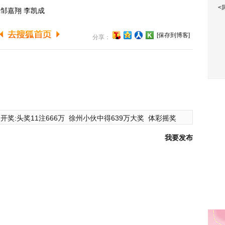
<
邹嘉翔 李凯成
[保存到博客]
分享：
开奖:头奖11注666万
徐州小伙中得639万大奖
体彩摇奖
我要发布