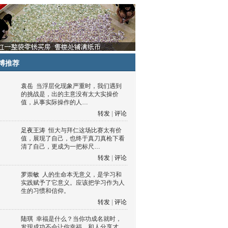
博推荐
袁岳
当浮层化现象严重时，我们遇到
的挑战是，出的主意没有太大实操价
值，从事实际操作的人…
转发
|
评论
足夜王涛
恒大与拜仁这场比赛太有价
值，展现了自己，也终于真刀真枪下看
清了自己，更成为一把标尺…
转发
|
评论
罗崇敏
人的生命本无意义，是学习和
实践赋予了它意义。应该把学习作为人
生的习惯和信仰。
转发
|
评论
陆琪
幸福是什么？当你功成名就时，
发现成功不会让你幸福，和人分享才