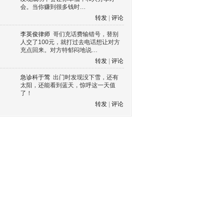
会。当你赚到很多钱时…
转发
|
评论
李英俊律师
哥们充话费输错号，替别
人交了100元，就打过去电话想让对方
充点回来。对方特郁闷地说…
转发
|
评论
急诊科于莺
出门时发现没下雪，还有
太阳，还能看到蓝天，惊呼这一天值
了！
转发
|
评论