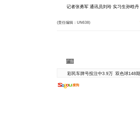
记者张勇军 通讯员刘玲 实习生孙晗丹 
(责任编辑：UN638)
广告
彩民车牌号投注中3.9万
双色球148期