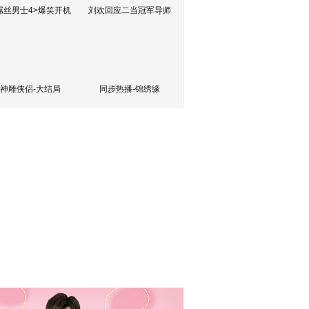
屌丝男士4>爆笑开机
刘欢回应二当冠军导师
神雕侠侣-大结局
同步热播-锦绣缘