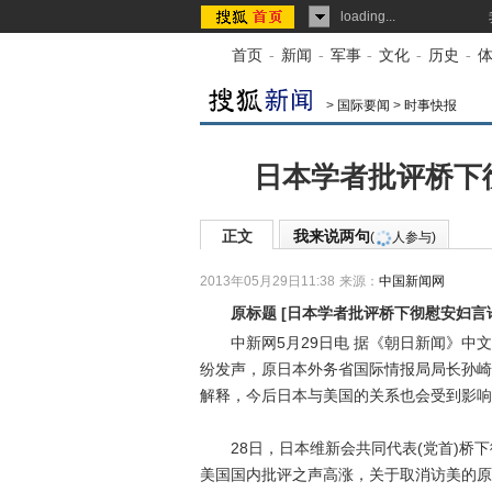
loading...
首页
-
新闻
-
军事
-
文化
-
历史
-
>
国际要闻
>
时事快报
日本学者批评桥下
正文
我来说两句
(
人参与)
2013年05月29日11:38
来源：
中国新闻网
原标题
[
日本学者批评桥下彻慰安妇言
中新网5月29日电 据《朝日新闻》中文
纷发声，原日本外务省国际情报局局长孙崎
解释，今后日本与美国的关系也会受到影响
28日，日本维新会共同代表(党首)桥下
美国国内批评之声高涨，关于取消访美的原因