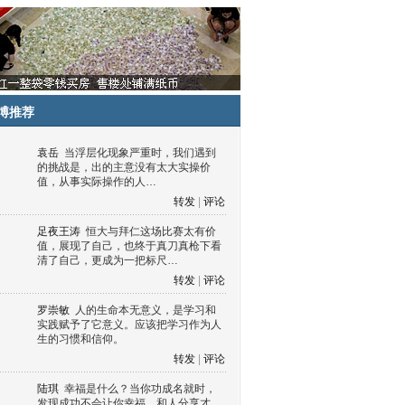
博推荐
袁岳
当浮层化现象严重时，我们遇到
的挑战是，出的主意没有太大实操价
值，从事实际操作的人…
转发
|
评论
足夜王涛
恒大与拜仁这场比赛太有价
值，展现了自己，也终于真刀真枪下看
清了自己，更成为一把标尺…
转发
|
评论
罗崇敏
人的生命本无意义，是学习和
实践赋予了它意义。应该把学习作为人
生的习惯和信仰。
转发
|
评论
陆琪
幸福是什么？当你功成名就时，
发现成功不会让你幸福，和人分享才