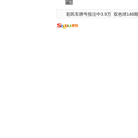
广告
彩民车牌号投注中3.9万
双色球148期