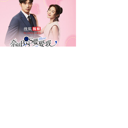
来说两句排行榜
客服热线：86-10-58511234
客服邮箱：
kf@vip.sohu.com
-
网站地图
-
全部新闻
-
全部博文