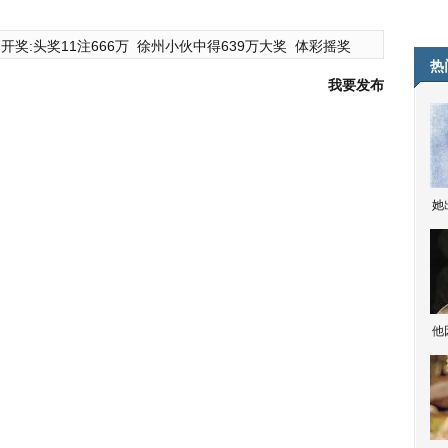
开奖:头奖11注666万
徐州小伙中得639万大奖
体彩摇奖
热
我要发布
她
他