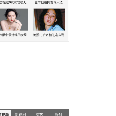
曾做过9次试管婴儿
张丰毅被网友骂人渣
伟眼中最清纯的女星
艳照门后张柏芝这么说
点视频
影视剧
综艺
原创