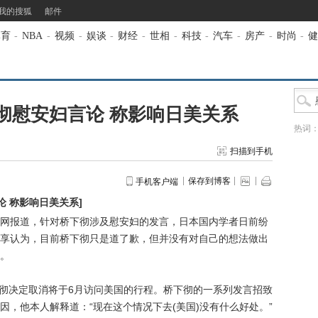
我的搜狐
邮件
体育
-
NBA
-
视频
-
娱谈
-
财经
-
世相
-
科技
-
汽车
-
房产
-
时尚
-
健
彻慰安妇言论 称影响日美关系
热词
扫描到手机
保存到博客
手机客户端
论 称影响日美关系
]
网报道，针对桥下彻涉及慰安妇的发言，日本国内学者日前纷
享认为，目前桥下彻只是道了歉，但并没有对自己的想法做出
。
彻决定取消将于6月访问美国的行程。桥下彻的一系列发言招致
，他本人解释道：“现在这个情况下去(美国)没有什么好处。”