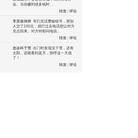
会。当你赚到很多钱时…
转发
|
评论
李英俊律师
哥们充话费输错号，替别
人交了100元，就打过去电话想让对方
充点回来。对方特郁闷地说…
转发
|
评论
急诊科于莺
出门时发现没下雪，还有
太阳，还能看到蓝天，惊呼这一天值
了！
转发
|
评论