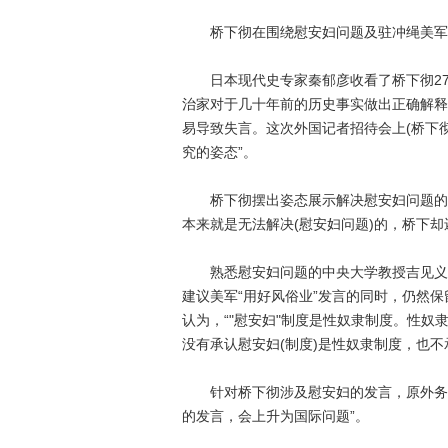
桥下彻在围绕慰安妇问题及驻冲绳美军
日本现代史专家秦郁彦收看了桥下彻27
治家对于几十年前的历史事实做出正确解释
易导致失言。这次外国记者招待会上(桥下
究的姿态”。
桥下彻摆出姿态展示解决慰安妇问题的“意
本来就是无法解决(慰安妇问题)的，桥下
熟悉慰安妇问题的中央大学教授吉见义明
建议美军“用好风俗业”发言的同时，仍然保
认为，“"慰安妇"制度是性奴隶制度。性奴
没有承认慰安妇(制度)是性奴隶制度，也不
针对桥下彻涉及慰安妇的发言，原外务省
的发言，会上升为国际问题”。