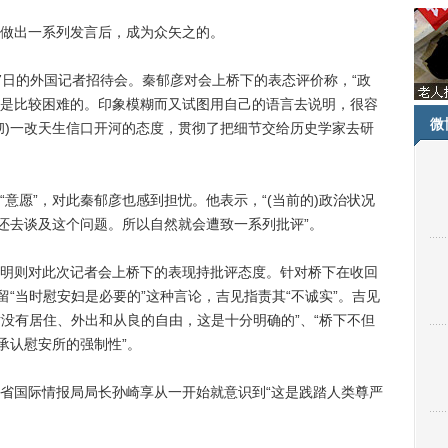
做出一系列发言后，成为众矢之的。
日的外国记者招待会。秦郁彦对会上桥下的表态评价称，“政
是比较困难的。印象模糊而又试图用自己的语言去说明，很容
微
彻)一改天生信口开河的态度，贯彻了把细节交给历史学家去研
愿”，对此秦郁彦也感到担忧。他表示，“(当前的)政治状况
却还去谈及这个问题。所以自然就会遭致一系列批评”。
则对此次记者会上桥下的表现持批评态度。针对桥下在收回
留“当时慰安妇是必要的”这种言论，吉见指责其“不诚实”。吉见
隶没有居住、外出和从良的自由，这是十分明确的”、“桥下不但
承认慰安所的强制性”。
国际情报局局长孙崎享从一开始就意识到“这是践踏人类尊严