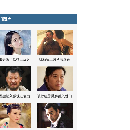
门图片
出身豪门却拍三级片
戏精演三级片获影帝
因嫖娼入狱现在复出
被孙红雷抛弃她入佛门