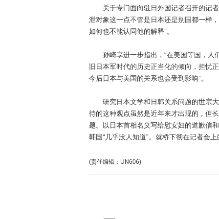
关于专门面向驻日外国记者召开的记者会
泄对象这一点不管是日本还是别国都一样，
如何也不能认同他的解释”。
孙崎享进一步指出，“在美国等国，人们
旧日本军时代的历史正当化的倾向，担忧正
今后日本与美国的关系也会受到影响”。
研究日本文学和日韩关系问题的世宗大学
待的这种观点虽然是近年来才出现的，但长
题。以日本首相名义写给慰安妇的道歉信和
韩国“几乎没人知道”。就桥下彻在记者会上
(责任编辑：UN606)