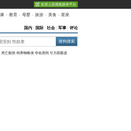
欢迎入驻搜狐媒体平台
康
-
教育
-
母婴
-
旅游
-
美食
-
星座
国内
|
国际
|
社会
|
军事
|
评论
：
死亡航班
饲养蜘蛛侠
夺命房间
引力双眼皮