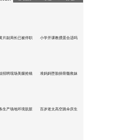
黄片副局长已被停职
小学开课教掼蛋合适吗
姐招聘现场美腿抢镜
准妈妈堕胎捐骨髓救妹
条生产场地环境肮脏
百岁老太高空跳伞庆生