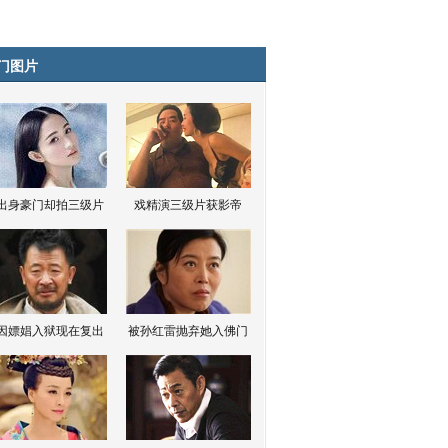
门图片
出身豪门却拍三级片
戏精演三级片获影帝
因嫖娼入狱现在复出
被孙红雷抛弃她入佛门