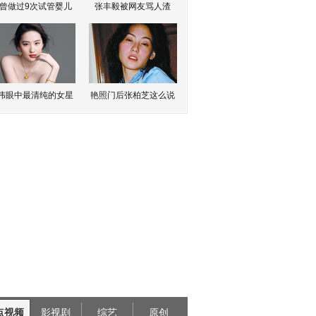
曾做过9次试管婴儿
张丰毅被网友骂人渣
伟眼中最清纯的女星
艳照门后张柏芝这么说
点视频
影视剧
综艺
原创