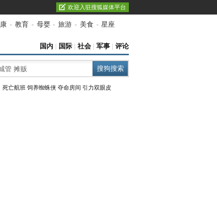
欢迎入驻搜狐媒体平台
康
-
教育
-
母婴
-
旅游
-
美食
-
星座
国内
|
国际
|
社会
|
军事
|
评论
：
死亡航班
饲养蜘蛛侠
夺命房间
引力双眼皮