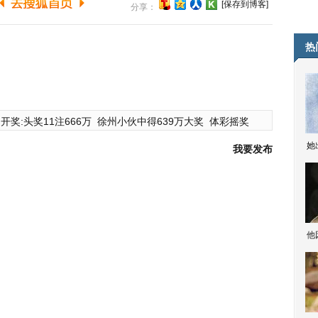
[保存到博客]
分享：
热
开奖:头奖11注666万
徐州小伙中得639万大奖
体彩摇奖
她
我要发布
他