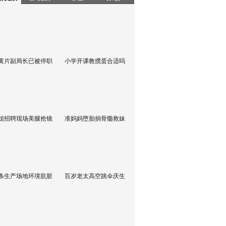
黄片副局长已被停职
小学开课教掼蛋合适吗
姐招聘现场美腿抢镜
准妈妈堕胎捐骨髓救妹
条生产场地环境肮脏
百岁老太高空跳伞庆生