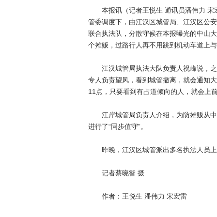
本报讯（记者王悦生 通讯员潘伟力 宋
管委调度下，由江汉区城管局、江汉区公安
联合执法队，分散守候在本报曝光的中山大
个摊贩，过路行人再不用跳到机动车道上与
江汉城管局执法大队负责人祝峰说，之前
专人负责望风，看到城管撤离，就会通知大
11点，只要看到有占道倾向的人，就会上
江岸城管局负责人介绍，为防摊贩从中山
进行了“同步值守”。
昨晚，江汉区城管派出多名执法人员上路
记者蔡晓智 摄
作者：王悦生 潘伟力 宋宏雷