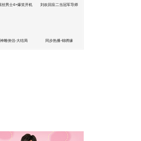
屌丝男士4>爆笑开机
刘欢回应二当冠军导师
神雕侠侣-大结局
同步热播-锦绣缘