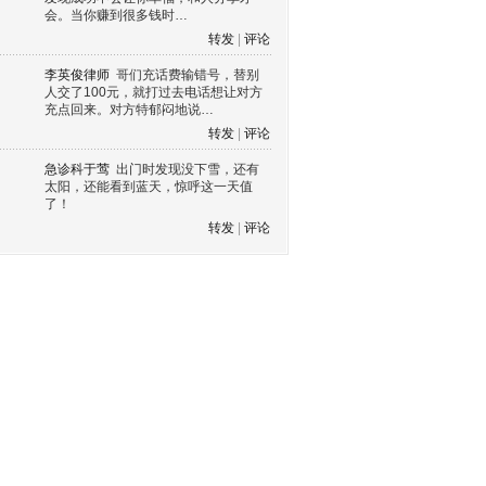
会。当你赚到很多钱时…
转发
|
评论
李英俊律师
哥们充话费输错号，替别
人交了100元，就打过去电话想让对方
充点回来。对方特郁闷地说…
转发
|
评论
急诊科于莺
出门时发现没下雪，还有
太阳，还能看到蓝天，惊呼这一天值
了！
转发
|
评论