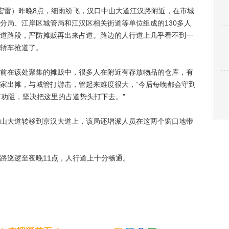
宏雷）昨晚8点，细雨纷飞，汉口中山大道江汉路附近，在市城
分局、江岸区城管局和江汉区相关街道等单位组成的130多人
道路段，严防摊贩再出来占道。路边的人行道上几乎看不到一
轿车抢道了。
在该处聚集的摊贩中，很多人在附近有存放物品的仓库，有
家出摊，与城管打游击，管起来难度很大，“今后每晚都会守到
前劝阻，坚决把这里的占道势头打下去。”
大道转移到京汉大道上，该局还增派人员在这两个窗口地带
巡逻至夜晚11点，人行道上十分畅通。