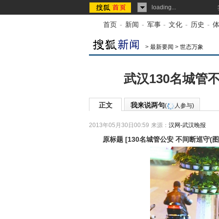
loading...
首页
-
新闻
-
军事
-
文化
-
历史
-
>
最新要闻
>
世态万象
武汉130名城管
正文
我来说两句
(
人参与)
2013年05月30日00:59
来源：
汉网-武汉晚报
原标题
[
130名城管公安 不间断巡守(图