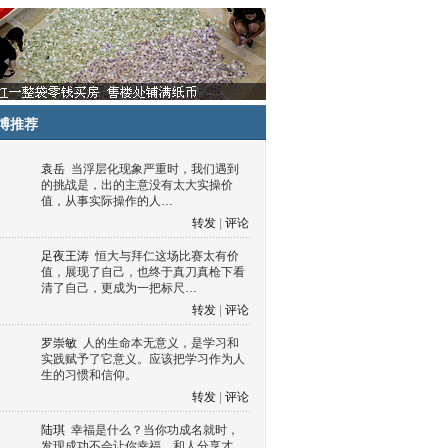
博推荐
袁岳
当浮层化现象严重时，我们遇到
的挑战是，出的主意没有太大实操价
值，从事实际操作的人…
转发
|
评论
足夜王涛
恒大与拜仁这场比赛太有价
值，展现了自己，也终于真刀真枪下看
清了自己，更成为一把标尺…
转发
|
评论
罗崇敏
人的生命本无意义，是学习和
实践赋予了它意义。应该把学习作为人
生的习惯和信仰。
转发
|
评论
陆琪
幸福是什么？当你功成名就时，
发现成功不会让你幸福，和人分享才