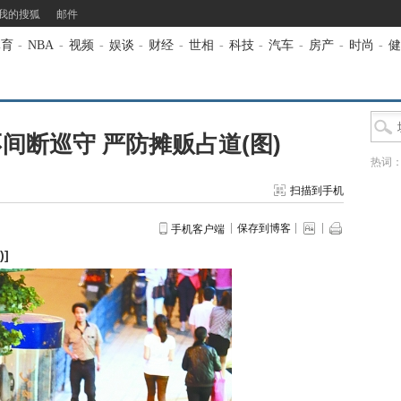
我的搜狐
邮件
体育
-
NBA
-
视频
-
娱谈
-
财经
-
世相
-
科技
-
汽车
-
房产
-
时尚
-
健
不间断巡守 严防摊贩占道(图)
热词
扫描到手机
保存到博客
手机客户端
)
]