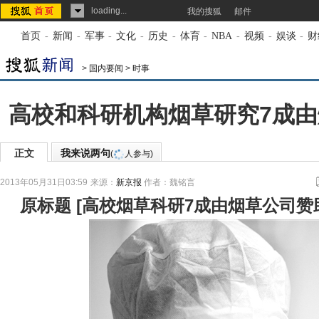
loading...
我的搜狐
邮件
首页
-
新闻
-
军事
-
文化
-
历史
-
体育
-
NBA
-
视频
-
娱谈
-
财
>
国内要闻
>
时事
高校和科研机构烟草研究7成
正文
我来说两句
(
人参与)
2013年05月31日03:59
来源：
新京报
作者：魏铭言
原标题
[
高校烟草科研7成由烟草公司赞