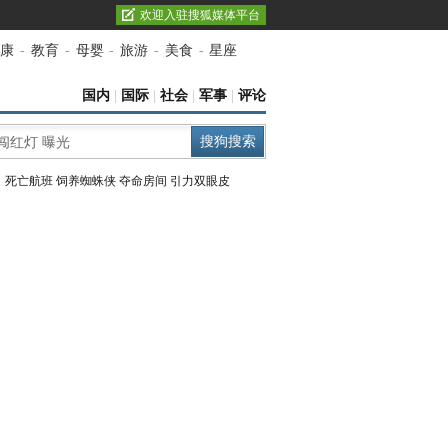
欢迎入驻搜狐媒体平台
康
-
教育
-
母婴
-
旅游
-
美食
-
星座
国内
|
国际
|
社会
|
军事
|
评论
：
死亡航班
饲养蜘蛛侠
夺命房间
引力双眼皮