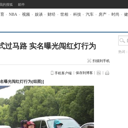
我的搜狐
邮件
体育
-
NBA
-
视频
-
娱谈
-
财经
-
世相
-
科技
-
汽车
-
房产
-
时尚
-
健
式过马路 实名曝光闯红灯行为
热词
扫描到手机
保存到博客
手机客户端
名曝光闯红灯行为(组图)
]