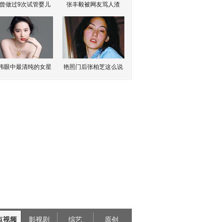
曾做过9次试管婴儿
张丰毅被网友骂人渣
伟眼中最清纯的女星
艳照门后张柏芝这么说
点视频
影视剧
综艺
原创