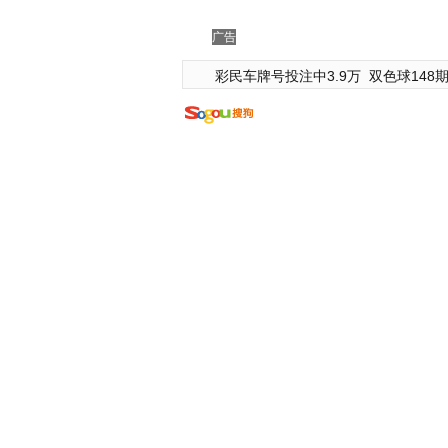
广告
彩民车牌号投注中3.9万
双色球148期