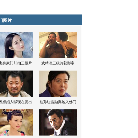
门图片
出身豪门却拍三级片
戏精演三级片获影帝
因嫖娼入狱现在复出
被孙红雷抛弃她入佛门