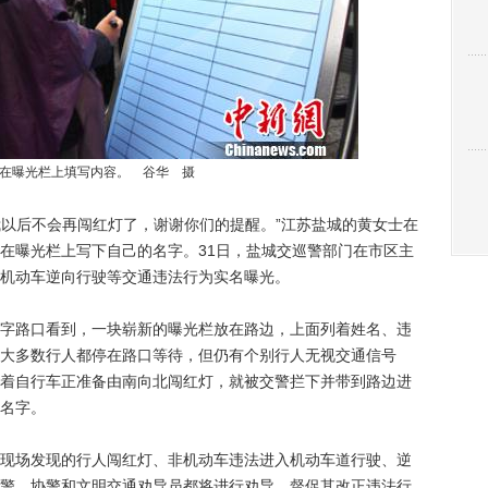
在曝光栏上填写内容。 谷华 摄
我以后不会再闯红灯了，谢谢你们的提醒。”江苏盐城的黄女士在
在曝光栏上写下自己的名字。31日，盐城交巡警部门在市区主
机动车逆向行驶等交通违法行为实名曝光。
路口看到，一块崭新的曝光栏放在路边，上面列着姓名、违
大多数行人都停在路口等待，但仍有个别行人无视交通信号
着自行车正准备由南向北闯红灯，就被交警拦下并带到路边进
名字。
场发现的行人闯红灯、非机动车违法进入机动车道行驶、逆
警、协警和文明交通劝导员都将进行劝导，督促其改正违法行