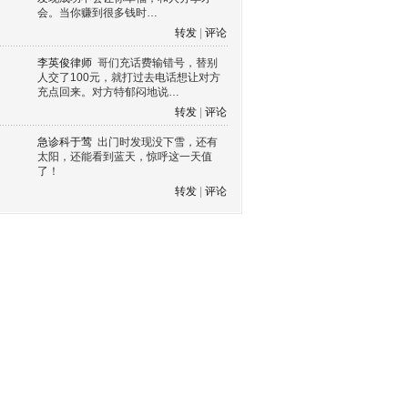
会。当你赚到很多钱时…
转发
|
评论
李英俊律师
哥们充话费输错号，替别
人交了100元，就打过去电话想让对方
充点回来。对方特郁闷地说…
转发
|
评论
急诊科于莺
出门时发现没下雪，还有
太阳，还能看到蓝天，惊呼这一天值
了！
转发
|
评论