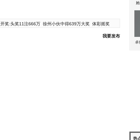
她
开奖:头奖11注666万
徐州小伙中得639万大奖
体彩摇奖
我要发布
卓
热