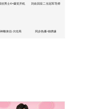
屌丝男士4>爆笑开机
刘欢回应二当冠军导师
神雕侠侣-大结局
同步热播-锦绣缘