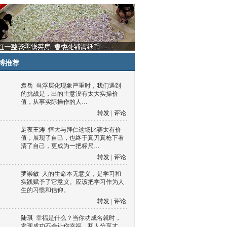
博推荐
袁岳
当浮层化现象严重时，我们遇到
的挑战是，出的主意没有太大实操价
值，从事实际操作的人…
转发
|
评论
足夜王涛
恒大与拜仁这场比赛太有价
值，展现了自己，也终于真刀真枪下看
清了自己，更成为一把标尺…
转发
|
评论
罗崇敏
人的生命本无意义，是学习和
实践赋予了它意义。应该把学习作为人
生的习惯和信仰。
转发
|
评论
陆琪
幸福是什么？当你功成名就时，
发现成功不会让你幸福，和人分享才