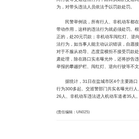
为，对带头违法人员依法予以罚款处罚。
民警举例说，所有行人、非机动车都在等
带动作用，这样的违法行为就必须处罚。根
正的，处20元罚款；非机动车闯红灯、逆
法行为，如当事人能主动认识错误，自愿接
对于不服从劝导、态度蛮横拒不接受罚款处
肃处理，除在路口实名曝光外，还将抄告违
举报的攀越护栏、闯红灯、逆向行驶等不文
据统计，31日在盐城市区4个主要路口
行为300多起。交巡警部门共实名曝光行
26人、非机动车违法进入机动车道者35人
(责任编辑：UN025)