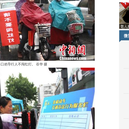
微
口劝导行人不闯红灯。 谷华 摄