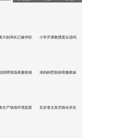
黄片副局长已被停职
小学开课教掼蛋合适吗
姐招聘现场美腿抢镜
准妈妈堕胎捐骨髓救妹
条生产场地环境肮脏
百岁老太高空跳伞庆生