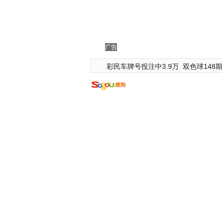
广告
彩民车牌号投注中3.9万
双色球148期