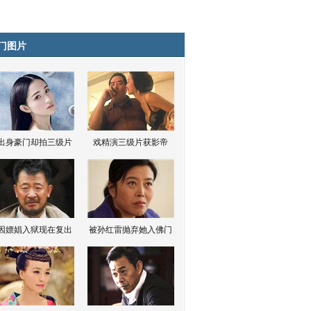
门图片
出身豪门却拍三级片
戏精演三级片获影帝
因嫖娼入狱现在复出
被孙红雷抛弃她入佛门