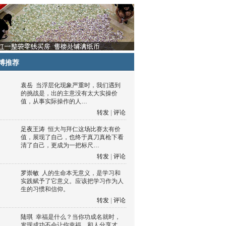
博推荐
袁岳
当浮层化现象严重时，我们遇到
的挑战是，出的主意没有太大实操价
值，从事实际操作的人…
转发
|
评论
足夜王涛
恒大与拜仁这场比赛太有价
值，展现了自己，也终于真刀真枪下看
清了自己，更成为一把标尺…
转发
|
评论
罗崇敏
人的生命本无意义，是学习和
实践赋予了它意义。应该把学习作为人
生的习惯和信仰。
转发
|
评论
陆琪
幸福是什么？当你功成名就时，
发现成功不会让你幸福，和人分享才