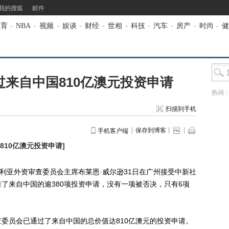
我的搜狐
邮件
体育
-
NBA
-
视频
-
娱谈
-
财经
-
世相
-
科技
-
汽车
-
房产
-
时尚
-
健
过来自中国810亿澳元投资申请
热词
扫描到手机
保存到博客
手机客户端
810亿澳元投资申请
]
大利亚外资审查委员会主席布莱恩·威尔逊31日在广州接受中新社
了来自中国的逾380项投资申请，没有一项被否决，只有6项
员会已通过了来自中国的总价值达810亿澳元的投资申请。