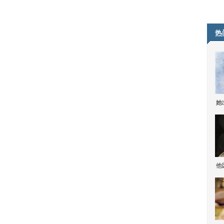
热
她
他