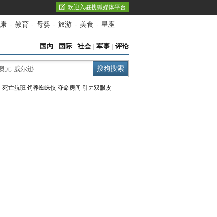
欢迎入驻搜狐媒体平台
康
-
教育
-
母婴
-
旅游
-
美食
-
星座
国内
|
国际
|
社会
|
军事
|
评论
：
死亡航班
饲养蜘蛛侠
夺命房间
引力双眼皮