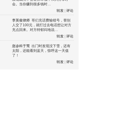
会。当你赚到很多钱时…
转发
|
评论
李英俊律师
哥们充话费输错号，替别
人交了100元，就打过去电话想让对方
充点回来。对方特郁闷地说…
转发
|
评论
急诊科于莺
出门时发现没下雪，还有
太阳，还能看到蓝天，惊呼这一天值
了！
转发
|
评论