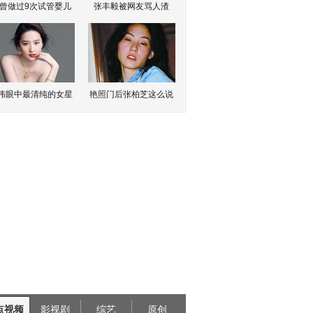
曾做过9次试管婴儿
张丰毅被网友骂人渣
伟眼中最清纯的女星
艳照门后张柏芝这么说
点视频
影视剧
综艺
原创