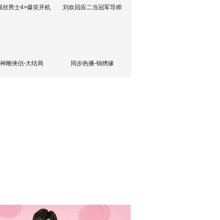
屌丝男士4>爆笑开机
刘欢回应二当冠军导师
神雕侠侣-大结局
同步热播-锦绣缘