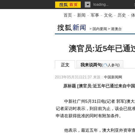
loading...
首页
-
新闻
-
军事
-
文化
-
历史
-
>
国内要闻
>
港澳台
澳官员:近5年已通
正文
我来说两句
(
人参与)
2013年05月31日21:37
来源：
中国新闻网
原标题
[
澳官员:近五年已通过来自中国
中新社广州5月31日电(记者 郭军)澳
记者采访时表示，到目前为止，该会已批准
申请在获得批准的同时有附加条件。
他表示，最近五年，澳大利亚外资审查委