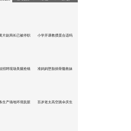
黄片副局长已被停职
小学开课教掼蛋合适吗
姐招聘现场美腿抢镜
准妈妈堕胎捐骨髓救妹
条生产场地环境肮脏
百岁老太高空跳伞庆生