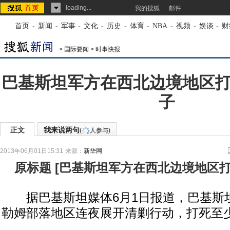
loading...
我的搜狐
邮件
首页
-
新闻
-
军事
-
文化
-
历史
-
体育
-
NBA
-
视频
-
娱谈
-
财
>
国际要闻
>
时事快报
巴基斯坦军方在西北边境地区打
子
正文
我来说两句
(
人参与)
2013年06月01日15:31
来源：
新华网
原标题
[
巴基斯坦军方在西北边境地区打
据巴基斯坦媒体6月1日报道，巴基斯
勒姆部落地区连夜展开清剿行动，打死至少