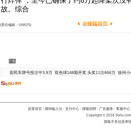
行炸弹”，至今已确保了约8万起降架次没
故。综合
(责任编辑：UN625)
广告
彩民车牌号投注中3.9万
双色球148期开奖:头奖11注666万
徐州小
设置首页
-
搜狗输入法
-
支付中心
-
搜狐招聘
-
广告服务
-
客服中心
Copyright
©
2018 Sohu.com 
搜狐不良信息举