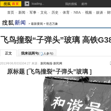
loading...
我的搜狐
邮件
首页
-
新闻
-
军事
-
文化
-
历史
-
体育
-
NBA
-
视频
-
娱谈
-
财
>
最新要闻
>
世态万象
飞鸟撞裂“子弹头”玻璃 高铁G
正文
我来说两句
(
人参与)
2013年06月03日04:27
来源：
新民晚报·新民网
原标题
[
飞鸟撞裂“子弹头”玻璃
]