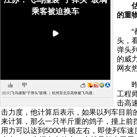
估算
乘客被迫换车
的重
“都
头，
弹头
的威
网友
昨天
工程
[相关]
飞鸟撞裂“子弹头”玻璃..
|
杭州至北京高铁被飞鸟撞..
击高
击力度，他计算后表示，如果以列车目前的
来计算，那么一只半斤重的鸽子，撞上前
用力可以达到5000牛顿左右，即使列车