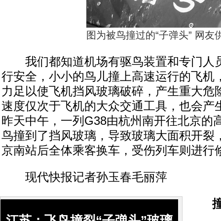
图为被鸟撞过的“子弹头” 网友
我们都知道机场有驱鸟装置和专门人员
行安全，小小的鸟儿撞上高速运行的飞机
力足以使飞机挡风玻璃破碎，产生重大危
速度仅次于飞机的大众交通工具，也会产
昨天中午，一列G38由杭州南开往北京的
鸟撞到了挡风玻璃，导致玻璃大面积开裂
京南站后全体乘客换车，受伤列车则进行
现代快报记者孙玉春毛丽萍
撞击
江苏：飞鸟撞裂“子弹头”玻璃