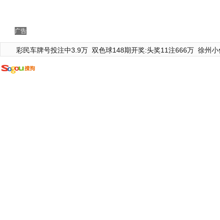
广告
彩民车牌号投注中3.9万
双色球148期开奖:头奖11注666万
徐州小