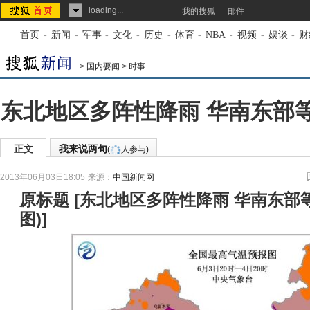
loading...
我的搜狐
邮件
首页
-
新闻
-
军事
-
文化
-
历史
-
体育
-
NBA
-
视频
-
娱谈
-
财
>
国内要闻
>
时事
东北地区多阵性降雨 华南东部
正文
我来说两句
(
人参与)
2013年06月03日18:05
来源：
中国新闻网
原标题
[
东北地区多阵性降雨 华南东部
图)
]