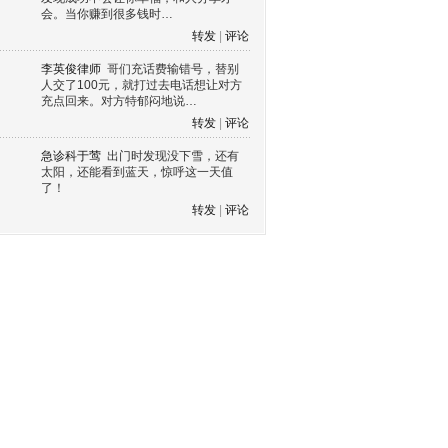
会。当你赚到很多钱时…
转发
|
评论
李英俊律师
哥们充话费输错号，替别
人交了100元，就打过去电话想让对方
充点回来。对方特郁闷地说…
转发
|
评论
急诊科于莺
出门时发现没下雪，还有
太阳，还能看到蓝天，惊呼这一天值
了！
转发
|
评论