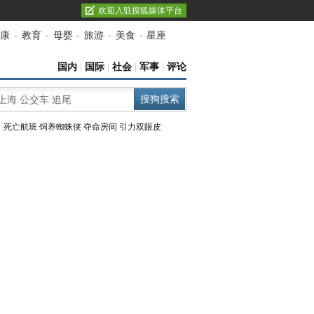
欢迎入驻搜狐媒体平台
康
-
教育
-
母婴
-
旅游
-
美食
-
星座
国内
|
国际
|
社会
|
军事
|
评论
：
死亡航班
饲养蜘蛛侠
夺命房间
引力双眼皮