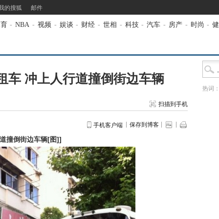
我的搜狐
邮件
体育
-
NBA
-
视频
-
娱谈
-
财经
-
世相
-
科技
-
汽车
-
房产
-
时尚
-
健
租车 冲上人行道撞倒街边车辆
热词
扫描到手机
保存到博客
手机客户端
道撞倒街边车辆[图]
]