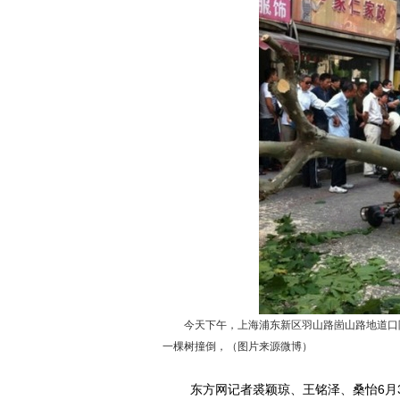
今天下午，上海浦东新区羽山路崮山路地道口附近
一棵树撞倒，（图片来源微博）
东方网记者裘颖琼、王铭泽、桑怡6月3