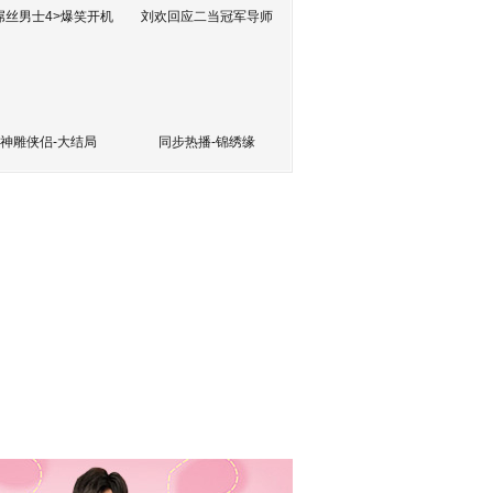
屌丝男士4>爆笑开机
刘欢回应二当冠军导师
神雕侠侣-大结局
同步热播-锦绣缘