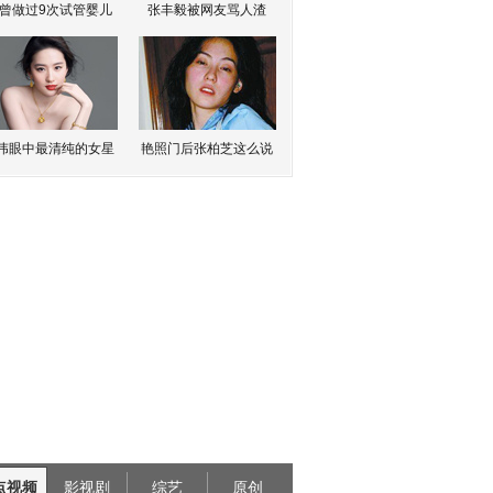
曾做过9次试管婴儿
张丰毅被网友骂人渣
伟眼中最清纯的女星
艳照门后张柏芝这么说
点视频
影视剧
综艺
原创