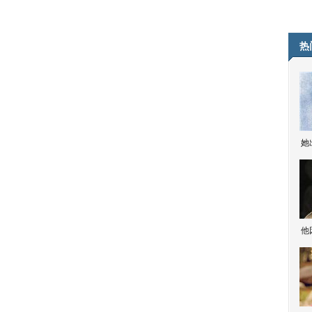
热
她
他