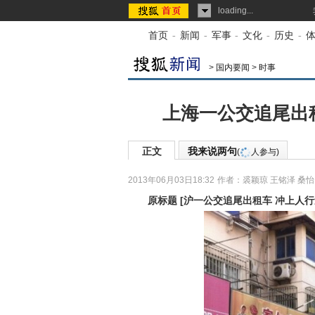
loading...
首页
-
新闻
-
军事
-
文化
-
历史
-
>
国内要闻
>
时事
上海一公交追尾出
正文
我来说两句
(
人参与)
2013年06月03日18:32
作者：裘颖琼 王铭泽 桑怡
原标题
[
沪一公交追尾出租车 冲上人行