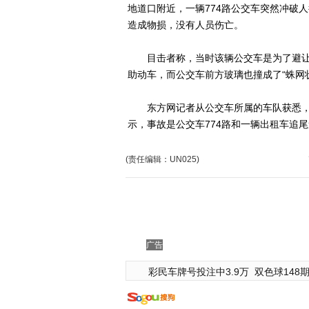
地道口附近，一辆774路公交车突然冲破
造成物损，没有人员伤亡。
目击者称，当时该辆公交车是为了避让一
助动车，而公交车前方玻璃也撞成了“蛛网
东方网记者从公交车所属的车队获悉，
示，事故是公交车774路和一辆出租车追
(责任编辑：UN025)
广告
彩民车牌号投注中3.9万
双色球148期