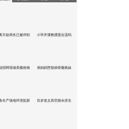
黄片副局长已被停职
小学开课教掼蛋合适吗
姐招聘现场美腿抢镜
准妈妈堕胎捐骨髓救妹
条生产场地环境肮脏
百岁老太高空跳伞庆生