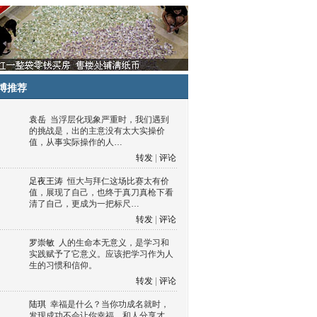
博推荐
袁岳
当浮层化现象严重时，我们遇到
的挑战是，出的主意没有太大实操价
值，从事实际操作的人…
转发
|
评论
足夜王涛
恒大与拜仁这场比赛太有价
值，展现了自己，也终于真刀真枪下看
清了自己，更成为一把标尺…
转发
|
评论
罗崇敏
人的生命本无意义，是学习和
实践赋予了它意义。应该把学习作为人
生的习惯和信仰。
转发
|
评论
陆琪
幸福是什么？当你功成名就时，
发现成功不会让你幸福，和人分享才