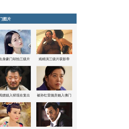
门图片
出身豪门却拍三级片
戏精演三级片获影帝
因嫖娼入狱现在复出
被孙红雷抛弃她入佛门