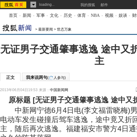
loading...
我的搜狐
邮件
首页
-
新闻
-
军事
-
文化
-
历史
-
体育
-
NBA
-
视频
-
娱谈
-
财
>
最新要闻
>
世态万象
无证男子交通肇事逃逸 途中又
主
正文
我来说两句
(
人参与)
2013年06月04日19:53
来源：
中国新闻网
原标题
[
无证男子交通肇事逃逸 途中又
中新网宁德6月4日电(李文福雷晓梅)
电动车发生碰撞后驾车逃逸，途中竟又折
主，随后再次逃逸。福建福安市警方4日通