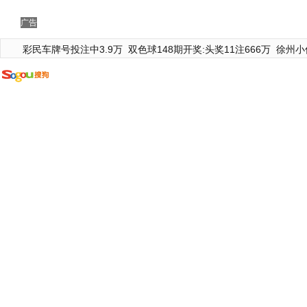
广告
彩民车牌号投注中3.9万
双色球148期开奖:头奖11注666万
徐州小