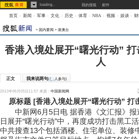
loading...
我的搜狐
邮件
首页
-
新闻
-
军事
-
文化
-
历史
-
体育
-
NBA
-
视频
-
娱谈
-
财
>
国内要闻
>
港澳台
香港入境处展开“曙光行动” 打
人
正文
我来说两句
(
人参与)
2013年06月05日11:57
来源：
中国新闻网
原标题
[
香港入境处展开“曙光行动” 打
中新网6月5日电 据香港《文汇报》报
日展开“曙光行动”中，再度成功打击黑工
中共搜查13个包括酒楼、住宅单位、装修