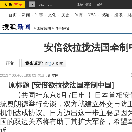
loading...
我的搜狐
邮件
首页
-
新闻
-
军事
-
文化
-
历史
-
体育
-
NBA
-
视频
-
娱谈
-
财
>
国际要闻
>
时事快报
安倍欲拉拢法国牵制
正文
我来说两句
(
人参与)
2013年06月08日08:03
来源：
新华网
原标题
[
安倍欲拉拢法国牵制中国
]
【共同社东京6月7日电 】日本首相安
统奥朗德举行会谈，双方就建立外交与防卫部
机制达成协议。日方迈出这一步主要是因
国的双边关系将有助于其扩大军备，希望
近。