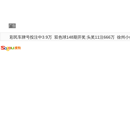
广告
彩民车牌号投注中3.9万
双色球148期开奖:头奖11注666万
徐州小