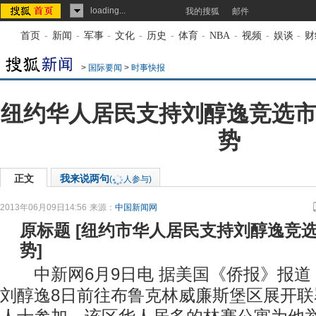
loading...
我的搜狐
邮件
首页
-
新闻
-
军事
-
文化
-
历史
-
体育
-
NBA
-
视频
-
娱谈
-
财
>
国际要闻
>
时事快报
纽约华人居民支持刘醇逸竞选市
势
正文
我来说两句
(
人参与)
2013年06月09日14:56
来源：
中国新闻网
原标题
[
纽约市华人居民支持刘醇逸竞选
势
]
中新网6月9日电 据美国《侨报》报道
刘醇逸8日前往布鲁克林威廉斯堡区展开