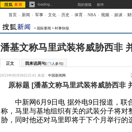
loading...
我的搜狐
邮件
首页
-
新闻
-
军事
-
文化
-
历史
-
体育
-
NBA
-
视频
-
娱谈
-
财
>
国际要闻
>
时事快报
潘基文称马里武装将威胁西非 
正文
我来说两句
(
人参与)
2013年06月09日15:41
来源：
中国新闻网
原标题
[
潘基文称马里武装将威胁西非 
中新网6月9日电 据外电9日报道，联
称，马里与基地组织有关的武装分子将对
胁，同时他还对马里即将于下个月举行的