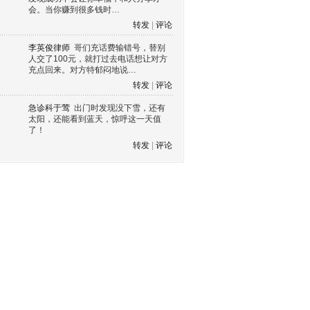
会。当你赚到很多钱时…
转发
|
评论
李英俊律师
哥们充话费输错号，替别
人交了100元，就打过去电话想让对方
充点回来。对方特郁闷地说…
转发
|
评论
急诊科于莺
出门时发现没下雪，还有
太阳，还能看到蓝天，惊呼这一天值
了！
转发
|
评论