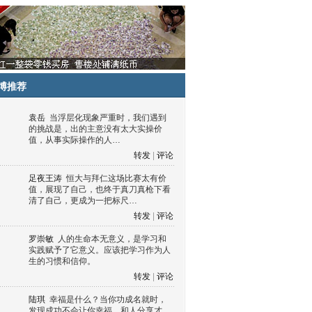
博推荐
袁岳
当浮层化现象严重时，我们遇到
的挑战是，出的主意没有太大实操价
值，从事实际操作的人…
转发
|
评论
足夜王涛
恒大与拜仁这场比赛太有价
值，展现了自己，也终于真刀真枪下看
清了自己，更成为一把标尺…
转发
|
评论
罗崇敏
人的生命本无意义，是学习和
实践赋予了它意义。应该把学习作为人
生的习惯和信仰。
转发
|
评论
陆琪
幸福是什么？当你功成名就时，
发现成功不会让你幸福，和人分享才