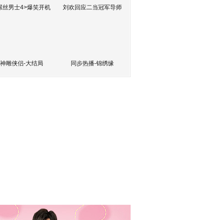
屌丝男士4>爆笑开机
刘欢回应二当冠军导师
神雕侠侣-大结局
同步热播-锦绣缘