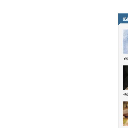
热
她
他