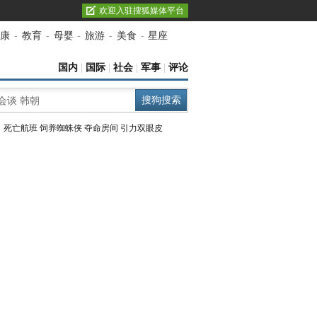
欢迎入驻搜狐媒体平台
康
-
教育
-
母婴
-
旅游
-
美食
-
星座
国内
|
国际
|
社会
|
军事
|
评论
：
死亡航班
饲养蜘蛛侠
夺命房间
引力双眼皮