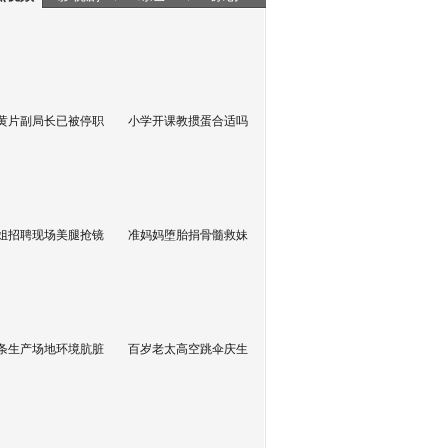
黄片副局长已被停职
小学开课教掼蛋合适吗
姐招聘现场美腿抢镜
准妈妈堕胎捐骨髓救妹
条生产场地环境肮脏
百岁老太高空跳伞庆生