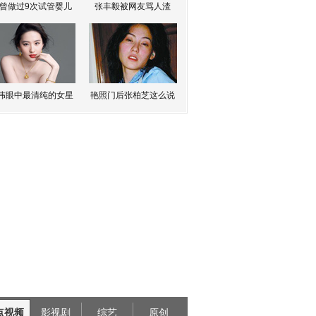
曾做过9次试管婴儿
张丰毅被网友骂人渣
伟眼中最清纯的女星
艳照门后张柏芝这么说
点视频
影视剧
综艺
原创