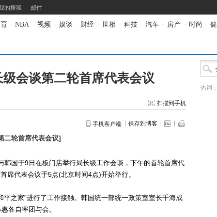
我的搜狐
邮件
体育
-
NBA
-
视频
-
娱谈
-
财经
-
世相
-
科技
-
汽车
-
房产
-
时尚
-
健
长级会谈第二轮首席代表会议
热词
扫描到手机
保存到博客
手机客户端
第二轮首席代表会议
]
与韩国于9日在板门店举行局长级工作会谈，下午的首轮首席代
轮首席代表会议于5点(北京时间4点)开始举行。
平之家”进行了工作接触。韩国统一部统一政策室室长千海成
圣惠各自率团与会。