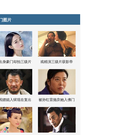
门图片
出身豪门却拍三级片
戏精演三级片获影帝
因嫖娼入狱现在复出
被孙红雷抛弃她入佛门