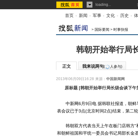
loading...
首页
-
新闻
-
军事
-
文化
-
历史
-
>
国际要闻
>
时事快报
韩朝开始举行局
正文
我来说两句
(
人参与)
2013年06月09日16:28
来源：
中国新闻网
原标题
[
韩朝开始举行局长级会谈下午
中新网6月9日电 据韩联社报道，朝鲜
表会议已于3点(北京时间2点)结束，第二
韩朝双方代表当天上午在板门店韩方“和
和朝鲜祖国和平统一委员会书记局部长金