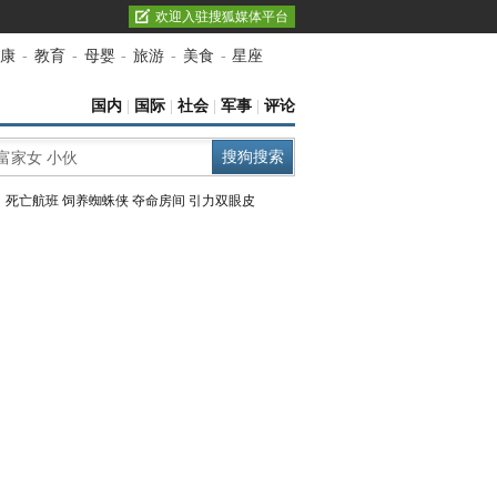
欢迎入驻搜狐媒体平台
康
-
教育
-
母婴
-
旅游
-
美食
-
星座
国内
|
国际
|
社会
|
军事
|
评论
：
死亡航班
饲养蜘蛛侠
夺命房间
引力双眼皮