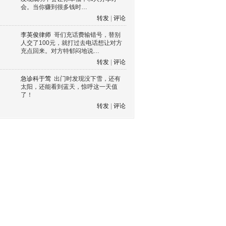
会。当你赚到很多钱时…
转发
|
评论
李英俊律师
哥们充话费输错号，替别
人交了100元，就打过去电话想让对方
充点回来。对方特郁闷地说…
转发
|
评论
急诊科于莺
出门时发现没下雪，还有
太阳，还能看到蓝天，惊呼这一天值
了！
转发
|
评论