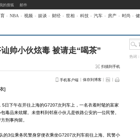
我的搜狐
邮件
体育
-
NBA
-
视频
-
娱谈
-
财经
-
世相
-
科技
-
汽车
-
房产
-
时尚
-
健
讪帅小伙炫毒 被请走“喝茶”
热词
扫描到手机
保存到博客
手机客户端
衣
]
日下午在开往上海的G7207次列车上，一名衣着时髦的富家
小包毒品来炫耀。未曾料到邻座小伙儿是铁路公安的一位民警。
警方刑事拘留。
3位乘务民警身穿便衣乘坐G7207次列车前往上海。民警小