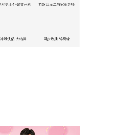
屌丝男士4>爆笑开机
刘欢回应二当冠军导师
神雕侠侣-大结局
同步热播-锦绣缘