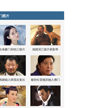
门图片
出身豪门却拍三级片
戏精演三级片获影帝
因嫖娼入狱现在复出
被孙红雷抛弃她入佛门