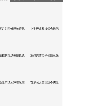
黄片副局长已被停职
小学开课教掼蛋合适吗
姐招聘现场美腿抢镜
准妈妈堕胎捐骨髓救妹
条生产场地环境肮脏
百岁老太高空跳伞庆生