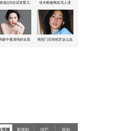
曾做过9次试管婴儿
张丰毅被网友骂人渣
伟眼中最清纯的女星
艳照门后张柏芝这么说
点视频
影视剧
综艺
原创