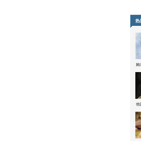
热
她
他