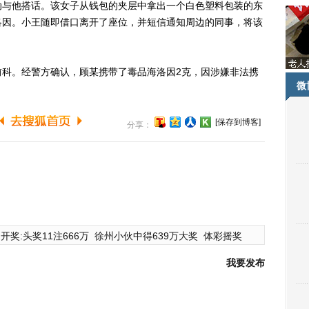
动与他搭话。该女子从钱包的夹层中拿出一个白色塑料包装的东
洛因。小王随即借口离开了座位，并短信通知周边的同事，将该
。经警方确认，顾某携带了毒品海洛因2克，因涉嫌非法携
微
[保存到博客]
分享：
开奖:头奖11注666万
徐州小伙中得639万大奖
体彩摇奖
我要发布