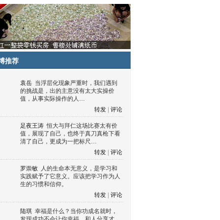
博推荐
袁岳
当浮层化现象严重时，我们遇到
的挑战是，出的主意没有太大实操价
值，从事实际操作的人…
转发
|
评论
足夜王涛
恒大与拜仁这场比赛太有价
值，展现了自己，也终于真刀真枪下看
清了自己，更成为一把标尺…
转发
|
评论
罗崇敏
人的生命本无意义，是学习和
实践赋予了它意义。应该把学习作为人
生的习惯和信仰。
转发
|
评论
陆琪
幸福是什么？当你功成名就时，
发现成功不会让你幸福，和人分享才