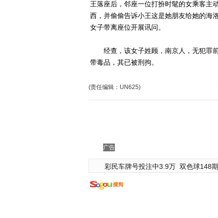
王落座后，邻座一位打扮时髦的女乘客主
西，并偷偷告诉小王这是她朋友给她的海
女子带离座位开展讯问。
经查，该女子姓顾，南京人，无犯罪前科
带毒品，其已被刑拘。
(责任编辑：UN625)
广告
彩民车牌号投注中3.9万
双色球148期