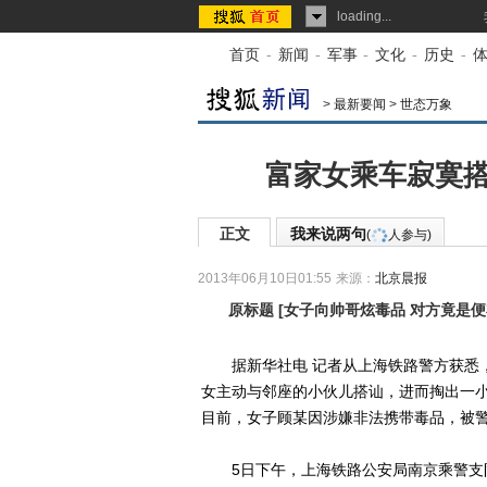
loading...
首页
-
新闻
-
军事
-
文化
-
历史
-
>
最新要闻
>
世态万象
富家女乘车寂寞搭
正文
我来说两句
(
人参与)
2013年06月10日01:55
来源：
北京晨报
原标题
[
女子向帅哥炫毒品 对方竟是便
据新华社电 记者从上海铁路警方获悉，5
女主动与邻座的小伙儿搭讪，进而掏出一
目前，女子顾某因涉嫌非法携带毒品，被
5日下午，上海铁路公安局南京乘警支队的