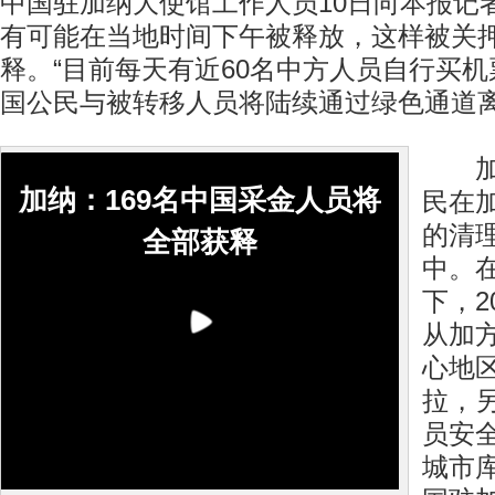
中国驻加纳大使馆工作人员10日向本报记者
有可能在当地时间下午被释放，这样被关押
释。“目前每天有近60名中方人员自行买
国公民与被转移人员将陆续通过绿色通道离
加纳
加纳：169名中国采金人员将
民在
的清
全部获释
中。
下，2
从加
心地
拉，另
员安
城市