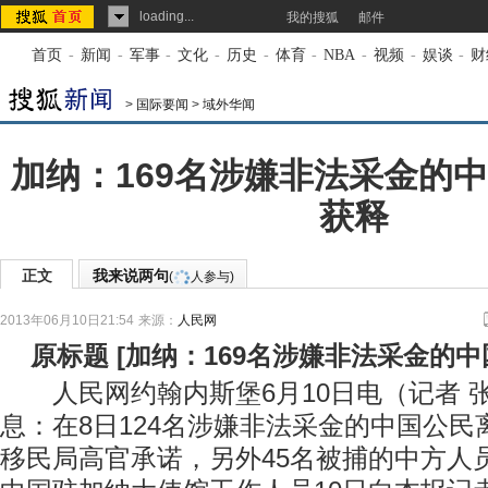
loading...
我的搜狐
邮件
首页
-
新闻
-
军事
-
文化
-
历史
-
体育
-
NBA
-
视频
-
娱谈
-
财
>
国际要闻
>
域外华闻
加纳：169名涉嫌非法采金的
获释
正文
我来说两句
(
人参与)
2013年06月10日21:54
来源：
人民网
原标题
[
加纳：169名涉嫌非法采金的
人民网约翰内斯堡6月10日电（记者 
息：在8日124名涉嫌非法采金的中国公
移民局高官承诺，另外45名被捕的中方人