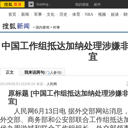
loading...
我的搜狐
邮件
首页
-
新闻
-
军事
-
文化
-
历史
-
体育
-
NBA
-
视频
-
娱谈
-
财
>
国内要闻
>
时事
中国工作组抵达加纳处理涉嫌
宜
正文
我来说两句
(
人参与)
2013年06月13日08:24
来源：
人民网
原标题
[
中国工作组抵达加纳处理涉嫌
宜
]
人民网6月13日电 据外交部网站消息，2
外交部、商务部和公安部联合工作组抵达